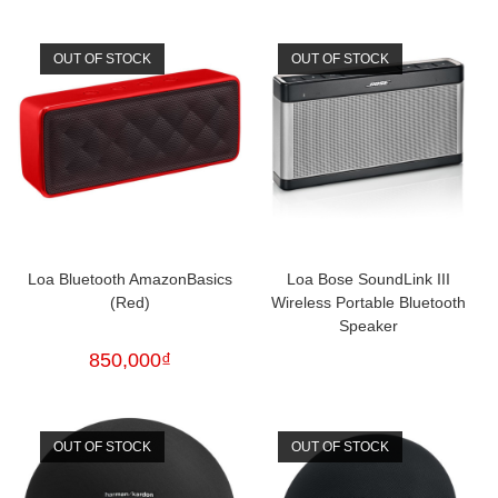
OUT OF STOCK
OUT OF STOCK
Loa Bluetooth AmazonBasics
Loa Bose SoundLink III
(Red)
Wireless Portable Bluetooth
Speaker
850,000
₫
OUT OF STOCK
OUT OF STOCK