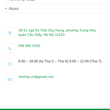
About
Số 61 ngõ 91 Trần Duy Hưng, phường Trung Hòa,
quận Cầu Giấy, Hà Nội 11313
098 680 5156
Opens
in
8:30 – 18:00 (từ Thứ 2 – Thứ 6) 9:00 – 12:00 (Thứ 7)
your
application
Opens
vhshop.vn@gmail.com
in
your
application