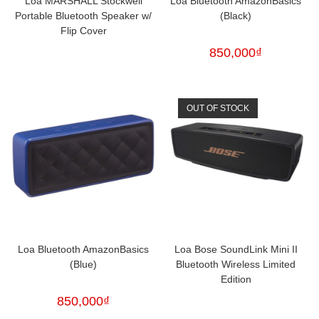
Loa MARSHALL Stockwell
Loa Bluetooth AmazonBasics
Portable Bluetooth Speaker w/
(Black)
Flip Cover
850,000
₫
OUT OF STOCK
Loa Bluetooth AmazonBasics
Loa Bose SoundLink Mini II
(Blue)
Bluetooth Wireless Limited
Edition
850,000
₫