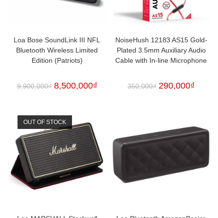
Loa Bose SoundLink III NFL
NoiseHush 12183 AS15 Gold-
Bluetooth Wireless Limited
Plated 3.5mm Auxiliary Audio
Edition (Patriots)
Cable with In-line Microphone
8,500,000
₫
290,000
₫
9,900,000
₫
350,000
₫
OUT OF STOCK