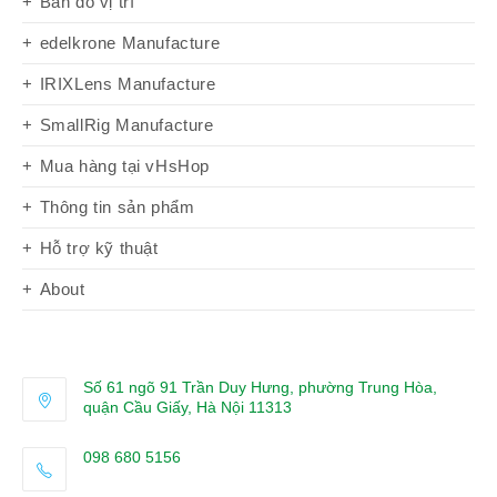
Bản đồ vị trí
edelkrone Manufacture
IRIXLens Manufacture
SmallRig Manufacture
Mua hàng tại vHsHop
Thông tin sản phẩm
Hỗ trợ kỹ thuật
About
Số 61 ngõ 91 Trần Duy Hưng, phường Trung Hòa,
quận Cầu Giấy, Hà Nội 11313
098 680 5156
Opens