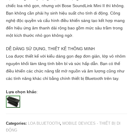
chiếc loa nhỏ gọn, nhưng với Bose SoundLink Mini II thì không.
Bạn không cần phải hy sinh hiệu suất cho tính di động. Công
nghệ độc quyền và cấu hình điều khiển sáng tạo kết hợp mang
đến hiệu ứng âm thanh dải rộng bao gồm mức sâu trầm trong
một kích thước nhỏ gọn không ngờ.
DỄ DÀNG SỬ DỤNG, THIẾT KẾ THÔNG MINH
Loa được thiết kế với kiểu dáng gọn đẹp đơn giản, lớp vỏ nhôm
nguyên khối làm tăng tính bền bỉ và sức hấp dẫn. Bạn có thể
điều khiển các chức năng tắt mở nguồn và âm lượng cũng như
các tính năng khác chỉ bằng chính thiết bị Bluetooth trên tay.
Lựa chọn khác
:
Categories:
LOA BLUETOOTH
,
MOBILE DEVICES - THIẾT BỊ DI
ĐỘNG