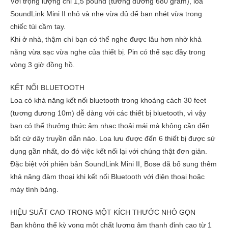
Với trọng lượng chỉ 1,5 pound (tương đương 680 gram), loa
SoundLink Mini II nhỏ và nhẹ vừa đủ để bạn nhét vừa trong
chiếc túi cầm tay.
Khi ở nhà, thậm chí bạn có thể nghe được lâu hơn nhờ khả
năng vừa sạc vừa nghe của thiết bị. Pin có thể sạc đầy trong
vòng 3 giờ đồng hồ.
KẾT NỐI BLUETOOTH
Loa có khả năng kết nối bluetooth trong khoảng cách 30 feet
(tương đương 10m) dễ dàng với các thiết bị bluetooth, vì vậy
bạn có thể thưởng thức âm nhạc thoải mái mà không cần đến
bất cứ dây truyền dẫn nào. Loa lưu được đến 6 thiết bị được sử
dụng gần nhất, do đó việc kết nối lại với chúng thật đơn giản.
Đặc biệt với phiên bản SoundLink Mini II, Bose đã bổ sung thêm
khả năng đàm thoại khi kết nối Bluetooth với điện thoại hoặc
máy tính bảng.
HIỆU SUẤT CAO TRONG MỘT KÍCH THƯỚC NHỎ GỌN
Bạn không thể kỳ vọng một chất lượng âm thanh đỉnh cao từ 1