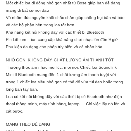
Một chiếc loa di động nhỏ gọn nhất từ Bose giúp bạn dễ dàng
mang đi bất cứ nơi đâu
Vỏ nhôm đúc nguyên khối chắc chắn giúp chống bụi bẩn và bảo
vệ các bộ phận bên trong loa tốt hơn
Khả năng kết nối không dây với các thiết bị Bluetooth
Pin Lithium – ion cung cấp khả năng chơi nhạc lên đến 9 giờ
Phụ kiện đa dạng cho phép tùy biến và cá nhân hóa
NHỎ GỌN, KHÔNG DÂY, CHẤT LƯỢNG ÂM THANH TỐT
Thưởng thức âm nhạc mọi lúc, mọi nơi. Chiếc loa Soundlink
Mini II Bluetooth mang đến 1 chất lượng âm thanh tuyệt vời
trong 1 chiếc loa siêu nhỏ gọn có thể để vừa túi đeo hoặc trong
lòng bàn tay bạn.
Loa có kết nối không dây với các thiết bị có Bluetooth như điện
thoại thông minh, máy tính bảng, laptop … Chỉ việc lấy nó lên và
cất bước.
MANG THEO DỄ DÀNG