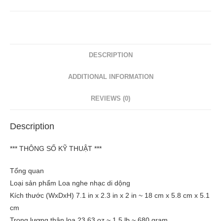
DESCRIPTION
ADDITIONAL INFORMATION
REVIEWS (0)
Description
*** THÔNG SỐ KỸ THUẬT ***
Tổng quan
Loại sản phẩm Loa nghe nhạc di dộng
Kích thước (WxDxH) 7.1 in x 2.3 in x 2 in ~ 18 cm x 5.8 cm x 5.1
cm
Trọng lượng thân loa 23.63 oz ~ 1.5 lb ~ 680 gram