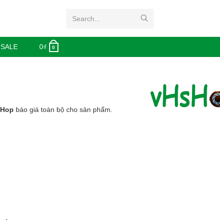
Search...
 SALE
0
₫
0
sHop
báo giá toàn bộ cho sản phẩm.