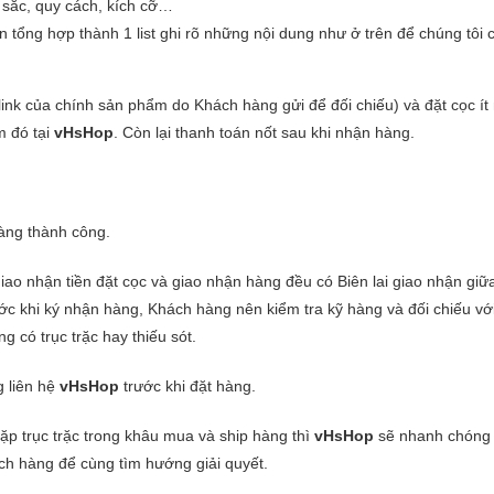
 sắc, quy cách, kích cỡ…
tổng hợp thành 1 list ghi rõ những nội dung như ở trên để chúng tôi 
ink của chính sản phẩm do Khách hàng gửi để đối chiếu) và đặt cọc ít
m đó tại
vHsHop
. Còn lại thanh toán nốt sau khi nhận hàng.
àng thành công.
ao nhận tiền đặt cọc và giao nhận hàng đều có Biên lai giao nhận gi
ước khi ký nhận hàng, Khách hàng nên kiểm tra kỹ hàng và đối chiếu vớ
 có trục trặc hay thiếu sót.
 liên hệ
vHsHop
trước khi đặt hàng.
p trục trặc trong khâu mua và ship hàng thì
vHsHop
sẽ nhanh chóng 
ch hàng để cùng tìm hướng giải quyết.