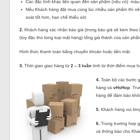
Các đặc tính khác liên quan đến sản phẩm (nếu có): màu
Nếu Khách hàng đặt mua cùng lúc nhiều sản phẩm thì nên 
soát tốt hơn, hạn chế thiếu sót.
2.
Khách hàng xác nhận báo giá (trong báo giá sẽ kèm theo l
(tùy đặc thù từng loại mặt hàng) tổng giá thành của sản phẩ
Hình thức thanh toán bằng chuyển khoản hoặc tiền mặt.
3.
Thời gian giao hàng từ
2 – 3 tuần
tính từ thời điểm mua h
4.
Toàn bộ các bước gi
hàng và
vHsHop
. Tr
hàng để đảm bảo không
5.
Khách hàng vui lòng
6.
Trong trường hợp gặ
và thông báo cho Khá