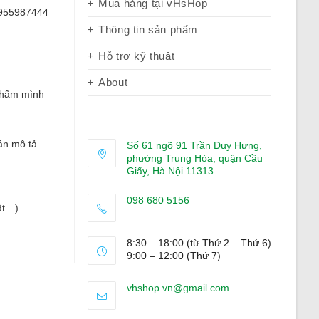
Mua hàng tại vHsHop
Thông tin sản phẩm
Hỗ trợ kỹ thuật
About
 phẩm mình
án mô tả.
Số 61 ngõ 91 Trần Duy Hưng,
phường Trung Hòa, quận Cầu
Giấy, Hà Nội 11313
098 680 5156
ật…).
Opens
in
8:30 – 18:00 (từ Thứ 2 – Thứ 6)
your
9:00 – 12:00 (Thứ 7)
application
Opens
vhshop.vn@gmail.com
in
your