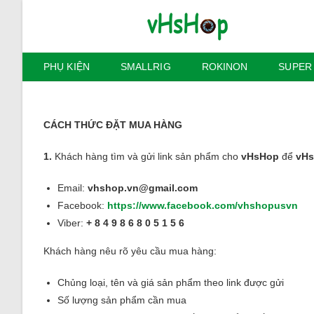
Skip
to
content
PHỤ KIỆN
SMALLRIG
ROKINON
SUPER
CÁCH THỨC ĐẶT MUA HÀNG
1.
Khách hàng tìm và gửi link sản phẩm cho
vHsHop
để
vH
Email:
vhshop.vn@gmail.com
Facebook:
https://www.facebook.com/vhshopusvn
Viber:
+ 8 4 9 8 6 8 0 5 1 5 6
Khách hàng nêu rõ yêu cầu mua hàng:
Chủng loại, tên và giá sản phẩm theo link được gửi
Số lượng sản phẩm cần mua