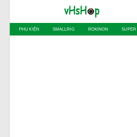
Skip
to
content
PHỤ KIỆN
SMALLRIG
ROKINON
SUPER