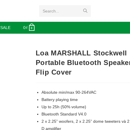
Search...
 SALE
0
₫
0
Loa MARSHALL Stockwell
Portable Bluetooth Speake
Flip Cover
Absolute min/max 90-264VAC
Battery playing time
Up to 25h (50% volume)
Bluetooth Standard V4.0
2 x 2.25” woofers, 2 x 2.25” dome tweeters và 
D amplifier