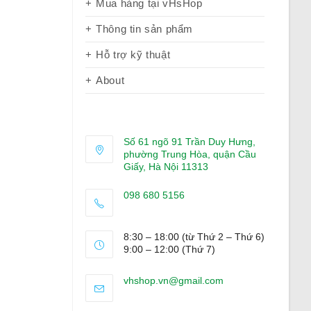
Mua hàng tại vHsHop
Thông tin sản phẩm
Hỗ trợ kỹ thuật
About
Số 61 ngõ 91 Trần Duy Hưng,
phường Trung Hòa, quận Cầu
Giấy, Hà Nội 11313
098 680 5156
Opens
in
8:30 – 18:00 (từ Thứ 2 – Thứ 6)
your
9:00 – 12:00 (Thứ 7)
application
Opens
vhshop.vn@gmail.com
in
your