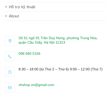
Hỗ trợ kỹ thuật
About
Số 61 ngõ 91 Trần Duy Hưng, phường Trung Hòa,
quận Cầu Giấy, Hà Nội 11313
098 680 5156
Opens
in
8:30 – 18:00 (từ Thứ 2 – Thứ 6) 9:00 – 12:00 (Thứ 7)
your
application
Opens
vhshop.vn@gmail.com
in
your
application