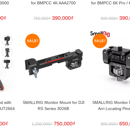
 3000
for BMPCC 4K AAA2700
for BMPCC 6K Pro /
00
₫
390,000
₫
390
750,000
₫
600,000
₫
SALE!
SALE!
d with
SMALLRIG Monitor Mount for DJI
SMALLRIG Monitor 
BUT2664
RS Series 3026B
Arri Locating Pi
00
₫
750,000
₫
650
1,200,000
₫
800,000
₫