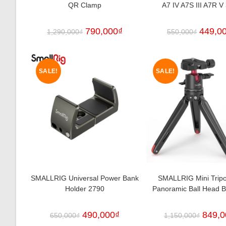
QR Clamp
A7 IV A7S III A7R V
790,000
₫
449,0
1,290,000
₫
550,000
₫
SALE!
SALE!
SMALLRIG Universal Power Bank
SMALLRIG Mini Tripo
Holder 2790
Panoramic Ball Head 
490,000
₫
849,0
650,000
₫
1,150,000
₫