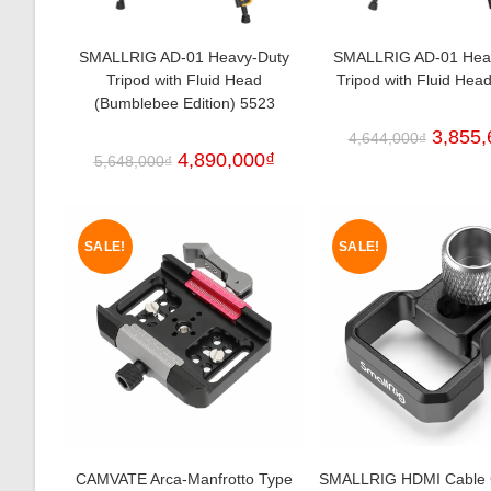
SMALLRIG AD-01 Heavy-Duty
SMALLRIG AD-01 Hea
Tripod with Fluid Head
Tripod with Fluid Hea
(Bumblebee Edition) 5523
3,855,
4,644,000
₫
4,890,000
₫
5,648,000
₫
SALE!
SALE!
CAMVATE Arca-Manfrotto Type
SMALLRIG HDMI Cable 