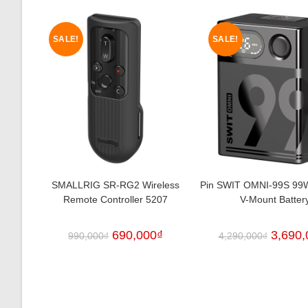
SALE!
SALE!
SMALLRIG SR-RG2 Wireless
Pin SWIT OMNI-99S 99
Remote Controller 5207
V-Mount Batter
690,000
₫
3,690,
990,000
₫
4,290,000
₫