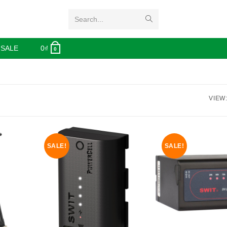
Search...
 SALE
0
₫
0
VIEW
SALE!
SALE!