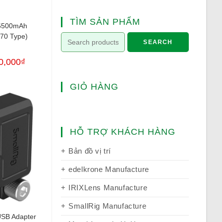
TÌM SẢN PHẨM
 6500mAh
970 Type)
SEARCH
0,000
₫
GIỎ HÀNG
HỖ TRỢ KHÁCH HÀNG
Bản đồ vị trí
edelkrone Manufacture
IRIXLens Manufacture
SmallRig Manufacture
SB Adapter