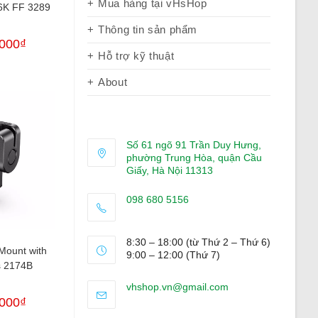
Mua hàng tại vHsHop
 6K FF 3289
Thông tin sản phẩm
,000
₫
Hỗ trợ kỹ thuật
About
Số 61 ngõ 91 Trần Duy Hưng,
phường Trung Hòa, quận Cầu
Giấy, Hà Nội 11313
098 680 5156
Opens
in
8:30 – 18:00 (từ Thứ 2 – Thứ 6)
your
Mount with
9:00 – 12:00 (Thứ 7)
ns 2174B
application
Opens
vhshop.vn@gmail.com
in
,000
₫
your