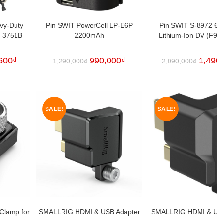
vy-Duty
Pin SWIT PowerCell LP-E6P
Pin SWIT S-8972
d 3751B
2200mAh
Lithium-Ion DV (F
600
₫
990,000
₫
1,49
1,290,000
₫
2,090,000
₫
SALE!
SALE!
Clamp for
SMALLRIG HDMI & USB Adapter
SMALLRIG HDMI & U