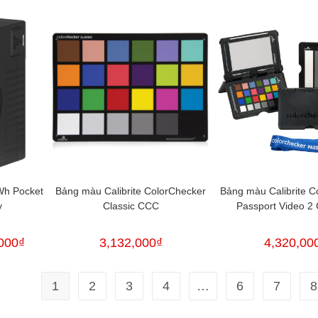
Wh Pocket
Bảng màu Calibrite ColorChecker
Bảng màu Calibrite C
y
Classic CCC
Passport Video 
000
₫
3,132,000
₫
4,320,00
1
2
3
4
…
6
7
8