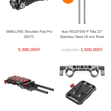
SMALLRIG Shoulder Pad Pro
Ikan RS19-550-P Tilta 22″
2837C
Stainless Steel 19 mm Rods
5,390,000
₫
1,500,000
₫
2,590,000
₫