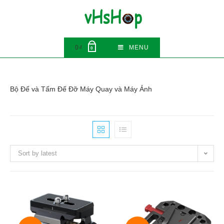
Skip
to
content
0
₫
MENU
0
Bộ Đế và Tấm Đế Đỡ Máy Quay và Máy Ảnh
Sort by latest