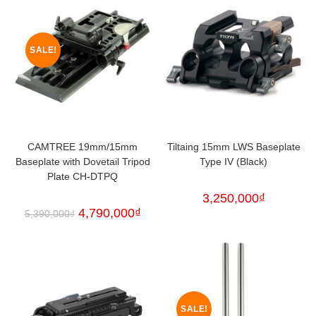
SALE!
CAMTREE 19mm/15mm
Tiltaing 15mm LWS Baseplate
Baseplate with Dovetail Tripod
Type IV (Black)
Plate CH-DTPQ
3,250,000
₫
4,790,000
₫
5,390,000
₫
SALE!