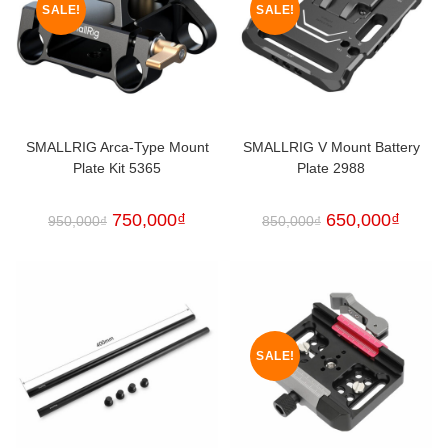
SALE!
SALE!
SMALLRIG Arca-Type Mount
SMALLRIG V Mount Battery
Plate Kit 5365
Plate 2988
750,000
₫
650,000
₫
950,000
₫
850,000
₫
SALE!