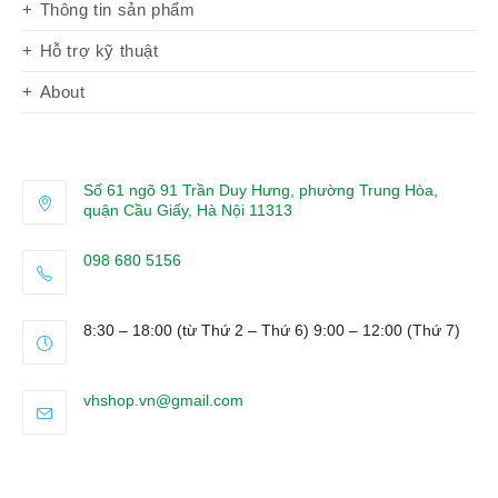
Thông tin sản phẩm
Hỗ trợ kỹ thuật
About
Số 61 ngõ 91 Trần Duy Hưng, phường Trung Hòa,
quận Cầu Giấy, Hà Nội 11313
098 680 5156
Opens
in
8:30 – 18:00 (từ Thứ 2 – Thứ 6) 9:00 – 12:00 (Thứ 7)
your
application
Opens
vhshop.vn@gmail.com
in
your
application