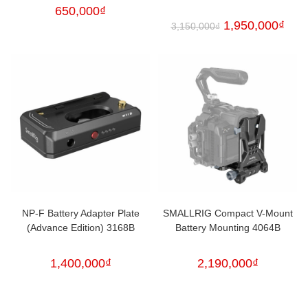
650,000
₫
1,950,000
₫
3,150,000
₫
NP-F Battery Adapter Plate
SMALLRIG Compact V-Mount
(Advance Edition) 3168B
Battery Mounting 4064B
1,400,000
₫
2,190,000
₫