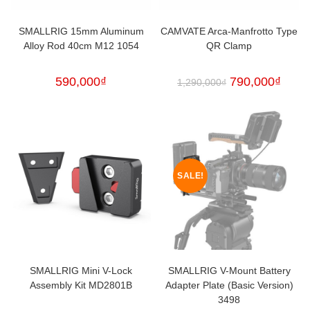
SMALLRIG 15mm Aluminum
CAMVATE Arca-Manfrotto Type
Alloy Rod 40cm M12 1054
QR Clamp
590,000
₫
790,000
₫
1,290,000
₫
SALE!
SMALLRIG Mini V-Lock
SMALLRIG V-Mount Battery
Assembly Kit MD2801B
Adapter Plate (Basic Version)
3498