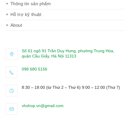
Thông tin sản phẩm
Hỗ trợ kỹ thuật
About
Số 61 ngõ 91 Trần Duy Hưng, phường Trung Hòa,
quận Cầu Giấy, Hà Nội 11313
098 680 5156
Opens
in
8:30 – 18:00 (từ Thứ 2 – Thứ 6) 9:00 – 12:00 (Thứ 7)
your
application
Opens
vhshop.vn@gmail.com
in
your
application