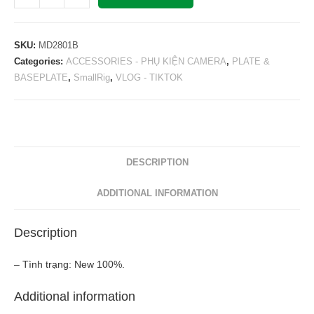
Mini
V-
Lock
SKU:
MD2801B
Assembly
Categories:
ACCESSORIES - PHỤ KIỆN CAMERA
,
PLATE &
BASEPLATE
,
SmallRig
,
VLOG - TIKTOK
Kit
MD2801B
quantity
DESCRIPTION
ADDITIONAL INFORMATION
Description
– Tình trạng: New 100%.
Additional information