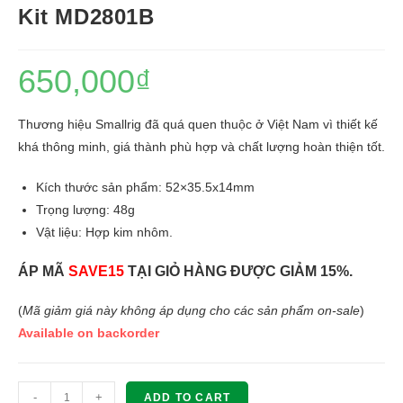
Kit MD2801B
650,000
₫
Thương hiệu Smallrig đã quá quen thuộc ở Việt Nam vì thiết kế
khá thông minh, giá thành phù hợp và chất lượng hoàn thiện tốt.
Kích thước sản phẩm: 52×35.5x14mm
Trọng lượng: 48g
Vật liệu: Hợp kim nhôm.
ÁP MÃ
SAVE15
TẠI GIỎ HÀNG ĐƯỢC GIẢM 15%.
(
Mã giảm giá này không áp dụng cho các sản phẩm on-sale
)
Available on backorder
SMALLRIG
-
+
ADD TO CART