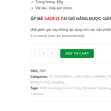
Trọng lượng: 68g
Vật liệu: Hợp kim nhôm.
ÁP MÃ
SAVE15
TẠI GIỎ HÀNG ĐƯỢC GIẢM
(
Mã giảm giá này không áp dụng cho các sản phẩm
3 in stock (can be backordered)
SMALLRIG
-
+
ADD TO CART
Mini
V
Mount
SKU:
2987
Battery
Categories:
ACCESSORIES - PHỤ KIỆN CAMERA
,
P
BASEPLATE
,
SmallRig
Plate
Tags:
BMD Cameras
,
Canon Cxxx
,
Mirrorless Cameras
2987
Cameras
quantity