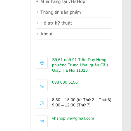
Mua hàng tại vHsHop
Thông tin sản phẩm
Hỗ trợ kỹ thuật
About
Số 61 ngõ 91 Trần Duy Hưng,
phường Trung Hòa, quận Cầu
Giấy, Hà Nội 11313
098 680 5156
Opens
in
8:30 – 18:00 (từ Thứ 2 – Thứ 6)
your
9:00 – 12:00 (Thứ 7)
application
Opens
vhshop.vn@gmail.com
in
your