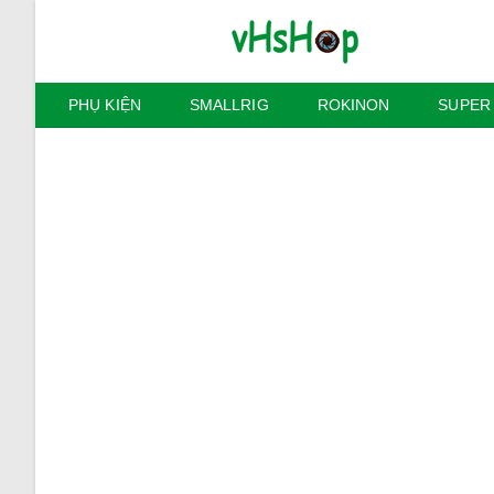
Skip
to
content
PHỤ KIỆN
SMALLRIG
ROKINON
SUPER