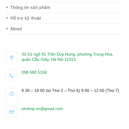
Thông tin sản phẩm
Hỗ trợ kỹ thuật
About
Số 61 ngõ 91 Trần Duy Hưng, phường Trung Hòa,
quận Cầu Giấy, Hà Nội 11313
098 680 5156
Opens
in
8:30 – 18:00 (từ Thứ 2 – Thứ 6) 9:00 – 12:00 (Thứ 7)
your
application
Opens
vhshop.vn@gmail.com
in
your
application