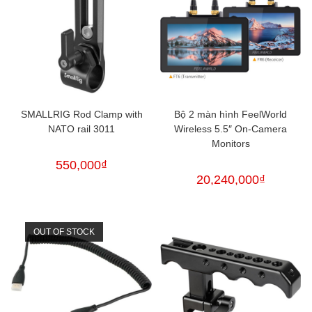
SMALLRIG Rod Clamp with
Bộ 2 màn hình FeelWorld
NATO rail 3011
Wireless 5.5″ On-Camera
Monitors
550,000
₫
20,240,000
₫
OUT OF STOCK