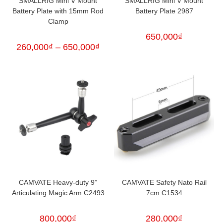
SMALLRIG Mini V Mount
SMALLRIG Mini V Mount
Battery Plate with 15mm Rod
Battery Plate 2987
Clamp
650,000
₫
260,000
₫
–
650,000
₫
CAMVATE Heavy-duty 9”
CAMVATE Safety Nato Rail
Articulating Magic Arm C2493
7cm C1534
800,000
₫
280,000
₫