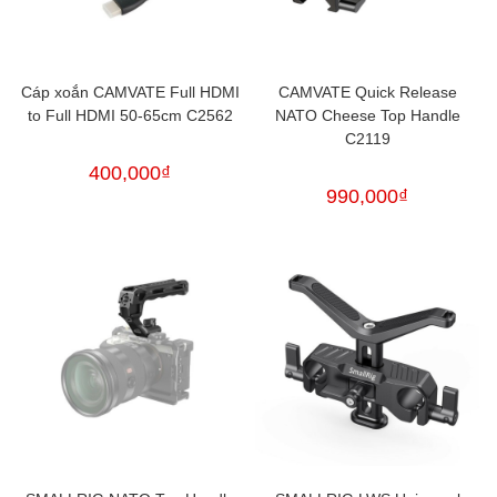
Cáp xoắn CAMVATE Full HDMI
CAMVATE Quick Release
to Full HDMI 50-65cm C2562
NATO Cheese Top Handle
C2119
400,000
₫
990,000
₫