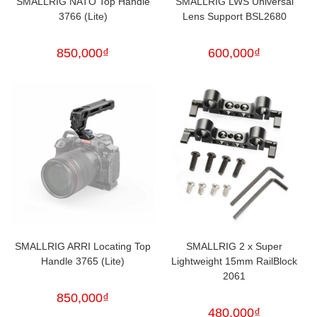
SMALLRIG NATO Top Handle
SMALLRIG LWS Universal
3766 (Lite)
Lens Support BSL2680
850,000
₫
600,000
₫
SMALLRIG ARRI Locating Top
SMALLRIG 2 x Super
Handle 3765 (Lite)
Lightweight 15mm RailBlock
2061
850,000
₫
480,000
₫