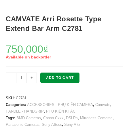
CAMVATE Arri Rosette Type
Extend Bar Arm C2781
750,000
₫
Available on backorder
CAMVATE
-
+
ADD TO CART
Arri
Rosette
Type
SKU:
C2781
Extend
Categories:
ACCESSORIES - PHỤ KIỆN CAMERA
,
Camvate
,
HANDLE - HANDGRIP
,
PHỤ KIỆN KHÁC
Bar
Tags:
BMD Cameras
,
Canon Cxxx
,
DSLRs
,
Mirrorless Cameras
,
Arm
Panasonic Cameras
,
Sony A6xxx
,
Sony A7x
C2781