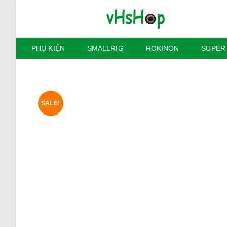
Skip
to
content
PHỤ KIỆN
SMALLRIG
ROKINON
SUPER
SALE!