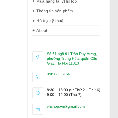
Mua hàng tại vHsHop
Thông tin sản phẩm
Hỗ trợ kỹ thuật
About
Số 61 ngõ 91 Trần Duy Hưng,
phường Trung Hòa, quận Cầu
Giấy, Hà Nội 11313
098 680 5156
Opens
in
8:30 – 18:00 (từ Thứ 2 – Thứ 6)
your
9:00 – 12:00 (Thứ 7)
application
Opens
vhshop.vn@gmail.com
in
your