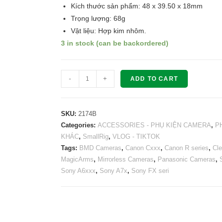
Kích thước sản phẩm: 48 x 39.50 x 18mm
Trọng lượng: 68g
Vật liệu: Hợp kim nhôm.
3 in stock (can be backordered)
SMALLRIG
-
+
ADD TO CART
Monitor
Mount
with
SKU:
2174B
Arri
Categories:
ACCESSORIES - PHỤ KIỆN CAMERA
,
P
KHÁC
,
SmallRig
,
VLOG - TIKTOK
Locating
Tags:
BMD Cameras
,
Canon Cxxx
,
Canon R series
,
Cle
Pins
MagicArms
,
Mirrorless Cameras
,
Panasonic Cameras
,
2174B
Sony A6xxx
,
Sony A7x
,
Sony FX seri
quantity