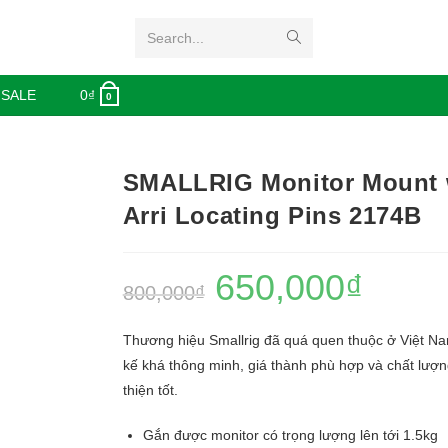
Search...
 SALE
0
₫
0
SMALLRIG Monitor Mount 
Arri Locating Pins 2174B
650,000
₫
800,000
₫
Thương hiệu Smallrig đã quá quen thuộc ở Việt Nam
kế khá thông minh, giá thành phù hợp và chất lượ
thiện tốt.
Gắn được monitor có trọng lượng lên tới 1.5kg