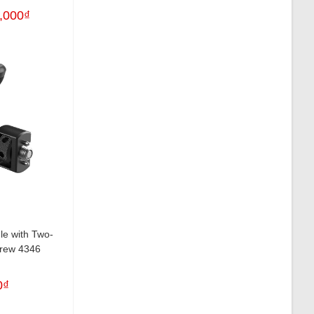
application
,000
₫
e with Two-
crew 4346
0
₫