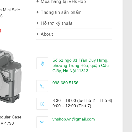
Mua hàng tại vHsHop
 Mini Side
Thông tin sản phẩm
16
Hỗ trợ kỹ thuật
₫
About
Số 61 ngõ 91 Trần Duy Hưng,
phường Trung Hòa, quận Cầu
Giấy, Hà Nội 11313
098 680 5156
Opens
in
8:30 – 18:00 (từ Thứ 2 – Thứ 6)
your
9:00 – 12:00 (Thứ 7)
application
dular Case
Opens
vhshop.vn@gmail.com
 IV 4798
in
your