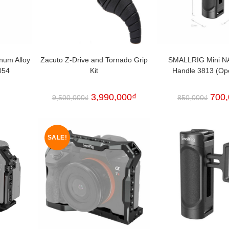
um Alloy
Zacuto Z-Drive and Tornado Grip
SMALLRIG Mini N
054
Kit
Handle 3813 (Op
3,990,000
₫
700
9,500,000
₫
850,000
₫
SALE!