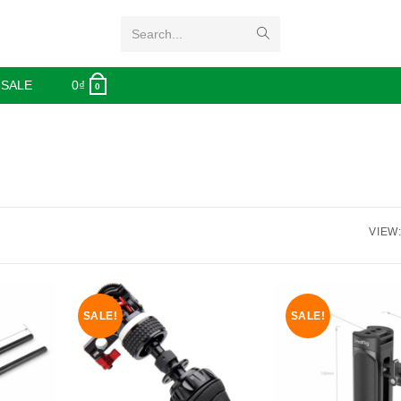
Search...
 SALE
0
₫
0
VIEW
SALE!
SALE!