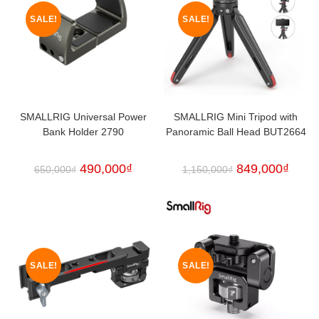
SALE!
SALE!
SMALLRIG Universal Power
SMALLRIG Mini Tripod with
Bank Holder 2790
Panoramic Ball Head BUT2664
490,000
₫
849,000
₫
650,000
₫
1,150,000
₫
SALE!
SALE!