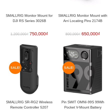
SMALLRIG Monitor Mount for
SMALLRIG Monitor Mount with
DJI RS Series 3026B
Arri Locating Pins 2174B
750,000
₫
650,000
₫
1,200,000
₫
800,000
₫
SALE!
SALE!
SMALLRIG SR-RG2 Wireless
Pin SWIT OMNI-99S 99Wh
Remote Controller 5207
Pocket V-Mount Battery