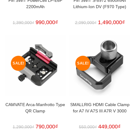
Pin SWIT PowerCell LP-E6P
Pin SWIT S-8972 6500mAh
2200mAh
Lithium-Ion DV (F970 Type)
990,000
₫
1,490,000
₫
1,390,000
₫
2,090,000
₫
SALE!
SALE!
CAMVATE Arca-Manfrotto Type
SMALLRIG HDMI Cable Clamp
QR Clamp
for A7 IV A7S III A7R V 3000
790,000
₫
449,000
₫
1,290,000
₫
550,000
₫