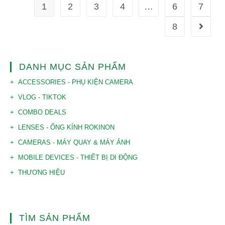
1
2
3
4
…
6
7
8
DANH MỤC SẢN PHẨM
ACCESSORIES - PHỤ KIỆN CAMERA
VLOG - TIKTOK
COMBO DEALS
LENSES - ỐNG KÍNH ROKINON
CAMERAS - MÁY QUAY & MÁY ẢNH
MOBILE DEVICES - THIẾT BỊ DI ĐỘNG
THƯƠNG HIỆU
TÌM SẢN PHẨM