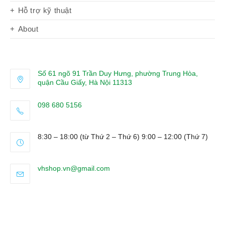
Hỗ trợ kỹ thuật
About
Số 61 ngõ 91 Trần Duy Hưng, phường Trung Hòa,
quận Cầu Giấy, Hà Nội 11313
098 680 5156
Opens
in
8:30 – 18:00 (từ Thứ 2 – Thứ 6) 9:00 – 12:00 (Thứ 7)
your
application
Opens
vhshop.vn@gmail.com
in
your
application