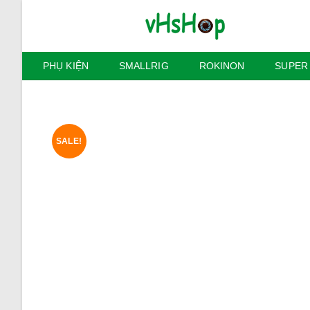
Skip
to
content
PHỤ KIỆN
SMALLRIG
ROKINON
SUPER
SALE!