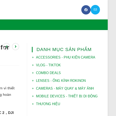
for
DANH MỤC SẢN PHẨM
ACCESSORIES - PHỤ KIỆN CAMERA
VLOG - TIKTOK
COMBO DEALS
LENSES - ỐNG KÍNH ROKINON
 vì thiết
CAMERAS - MÁY QUAY & MÁY ẢNH
ng hoàn
MOBILE DEVICES - THIẾT BỊ DI ĐỘNG
THƯƠNG HIỆU
C 2，DJI