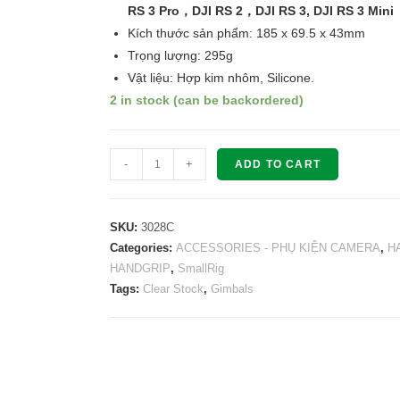
RS 3 Pro，DJI RS 2，DJI RS 3, DJI RS 3 Mini
Kích thước sản phẩm: 185 x 69.5 x 43mm
Trọng lượng: 295g
Vật liệu: Hợp kim nhôm, Silicone.
2 in stock (can be backordered)
SMALLRIG
-
+
ADD TO CART
Sling
Handgrip
for
SKU:
3028C
DJI
Categories:
ACCESSORIES - PHỤ KIỆN CAMERA
,
H
HANDGRIP
,
SmallRig
RS
Tags:
Clear Stock
,
Gimbals
Series
3028C
quantity