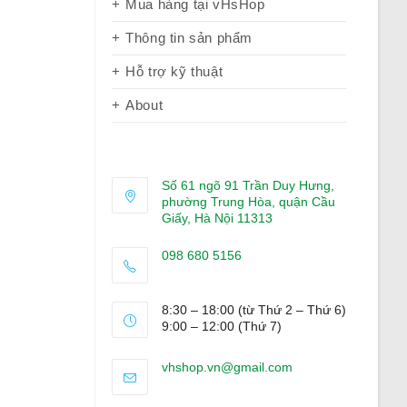
Mua hàng tại vHsHop
Thông tin sản phẩm
Hỗ trợ kỹ thuật
About
Số 61 ngõ 91 Trần Duy Hưng,
phường Trung Hòa, quận Cầu
Giấy, Hà Nội 11313
098 680 5156
Opens
in
8:30 – 18:00 (từ Thứ 2 – Thứ 6)
your
9:00 – 12:00 (Thứ 7)
application
Opens
vhshop.vn@gmail.com
in
your