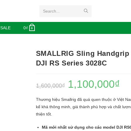
Search...
 SALE
0
₫
0
SMALLRIG Sling Handgrip 
DJI RS Series 3028C
1,100,000
₫
1,600,000
₫
Thương hiệu Smallrig đã quá quen thuộc ở Việt Nam
kế khá thông minh, giá thành phù hợp và chất lượ
thiện tốt.
Mã mới nhất sử dụng cho các model DJI RS