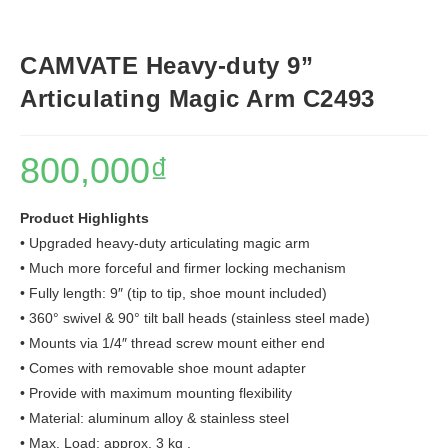
CAMVATE Heavy-duty 9”
Articulating Magic Arm C2493
800,000
₫
Product Highlights
• Upgraded heavy-duty articulating magic arm
• Much more forceful and firmer locking mechanism
• Fully length: 9″ (tip to tip, shoe mount included)
• 360° swivel & 90° tilt ball heads (stainless steel made)
• Mounts via 1/4″ thread screw mount either end
• Comes with removable shoe mount adapter
• Provide with maximum mounting flexibility
• Material: aluminum alloy & stainless steel
• Max. Load: approx. 3 kg .