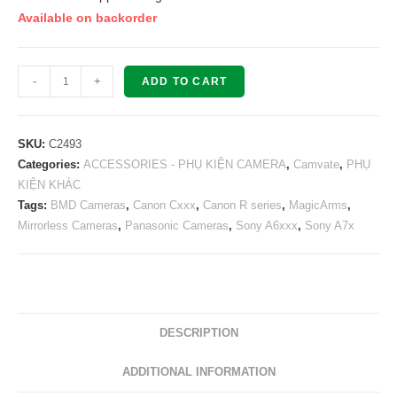
Available on backorder
CAMVATE
-
+
ADD TO CART
Heavy-
duty
9''
SKU:
C2493
Articulating
Categories:
ACCESSORIES - PHỤ KIỆN CAMERA
,
Camvate
,
PHỤ
KIỆN KHÁC
Magic
Tags:
BMD Cameras
,
Canon Cxxx
,
Canon R series
,
MagicArms
,
Arm
Mirrorless Cameras
,
Panasonic Cameras
,
Sony A6xxx
,
Sony A7x
C2493
quantity
DESCRIPTION
ADDITIONAL INFORMATION