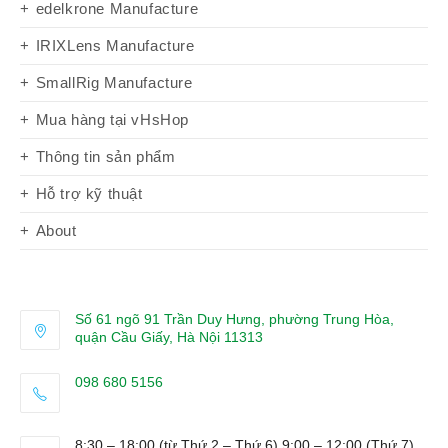
edelkrone Manufacture
IRIXLens Manufacture
SmallRig Manufacture
Mua hàng tại vHsHop
Thông tin sản phẩm
Hỗ trợ kỹ thuật
About
Số 61 ngõ 91 Trần Duy Hưng, phường Trung Hòa,
quận Cầu Giấy, Hà Nội 11313
098 680 5156
Opens
in
8:30 – 18:00 (từ Thứ 2 – Thứ 6) 9:00 – 12:00 (Thứ 7)