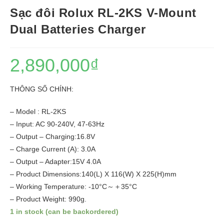
Sạc đôi Rolux RL-2KS V-Mount
Dual Batteries Charger
2,890,000
₫
THÔNG SỐ CHÍNH:
– Model : RL-2KS
– Input: AC 90-240V, 47-63Hz
– Output – Charging:16.8V
– Charge Current (A): 3.0A
– Output – Adapter:15V 4.0A
– Product Dimensions:140(L) X 116(W) X 225(H)mm
– Working Temperature: -10°C～＋35°C
– Product Weight: 990g.
1 in stock (can be backordered)