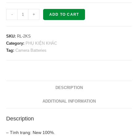
Sạc
-
+
ADD TO CART
đôi
Rolux
RL-
SKU:
RL-2KS
2KS
Category:
PHỤ KIỆN KHÁC
Tag:
Camera Batteries
V-
Mount
Dual
Batteries
Charger
DESCRIPTION
quantity
ADDITIONAL INFORMATION
Description
– Tình trạng: New 100%.