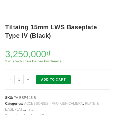
Tiltaing 15mm LWS Baseplate
Type IV (Black)
3,250,000
₫
1 in stock (can be backordered)
Tiltaing
-
+
ADD TO CART
15mm
LWS
Baseplate
SKU:
TA-BSP4-15-B
Type
Categories:
ACCESSORIES - PHỤ KIỆN CAMERA
,
PLATE &
BASEPLATE
,
Tilta
IV