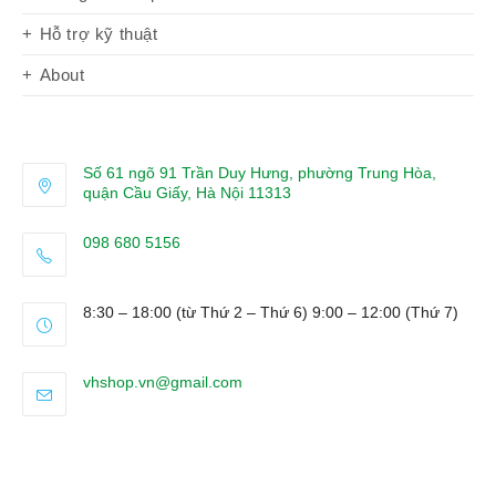
Hỗ trợ kỹ thuật
About
Số 61 ngõ 91 Trần Duy Hưng, phường Trung Hòa,
quận Cầu Giấy, Hà Nội 11313
098 680 5156
Opens
in
8:30 – 18:00 (từ Thứ 2 – Thứ 6) 9:00 – 12:00 (Thứ 7)
your
application
Opens
vhshop.vn@gmail.com
in
your
application