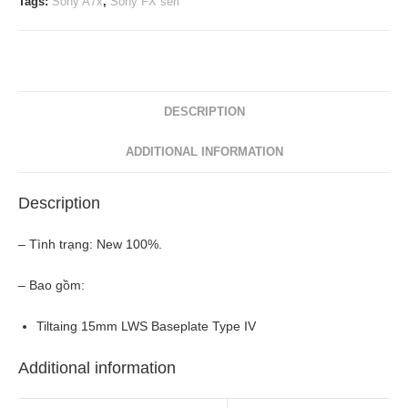
Tags:
Sony A7x
,
Sony FX seri
(Black)
quantity
DESCRIPTION
ADDITIONAL INFORMATION
Description
– Tình trạng: New 100%.
– Bao gồm:
Tiltaing 15mm LWS Baseplate Type IV
Additional information