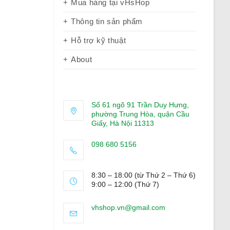
Mua hàng tại vHsHop
Thông tin sản phẩm
Hỗ trợ kỹ thuật
About
Số 61 ngõ 91 Trần Duy Hưng,
phường Trung Hòa, quận Cầu
Giấy, Hà Nội 11313
098 680 5156
Opens
in
8:30 – 18:00 (từ Thứ 2 – Thứ 6)
your
9:00 – 12:00 (Thứ 7)
application
Opens
vhshop.vn@gmail.com
in
your