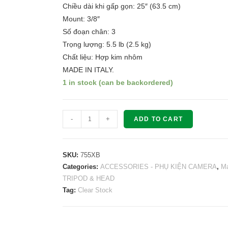
Chiều dài khi gấp gọn: 25″ (63.5 cm)
Mount: 3/8″
Số đoạn chân: 3
Trọng lượng: 5.5 lb (2.5 kg)
Chất liệu: Hợp kim nhôm
MADE IN ITALY.
1 in stock (can be backordered)
Chân
-
+
ADD TO CART
máy
Manfrotto
755XB
SKU:
755XB
Aluminum
Categories:
ACCESSORIES - PHỤ KIỆN CAMERA
,
Ma
TRIPOD & HEAD
Tripod
Tag:
Clear Stock
quantity