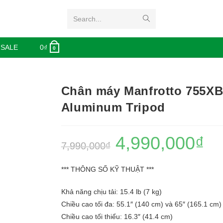
Search...
 SALE
0
₫
0
Chân máy Manfrotto 755X
Aluminum Tripod
4,990,000
₫
7,990,000
₫
*** THÔNG SỐ KỸ THUẬT ***
Khả năng chịu tải: 15.4 lb (7 kg)
Chiều cao tối đa: 55.1″ (140 cm) và 65″ (165.1 cm)
Chiều cao tối thiểu: 16.3″ (41.4 cm)