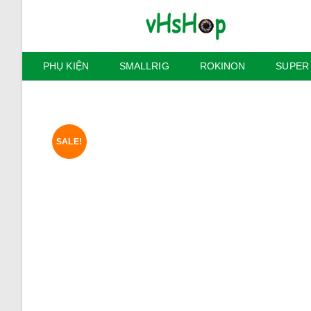
Skip
to
content
PHỤ KIỆN
SMALLRIG
ROKINON
SUPER
SALE!