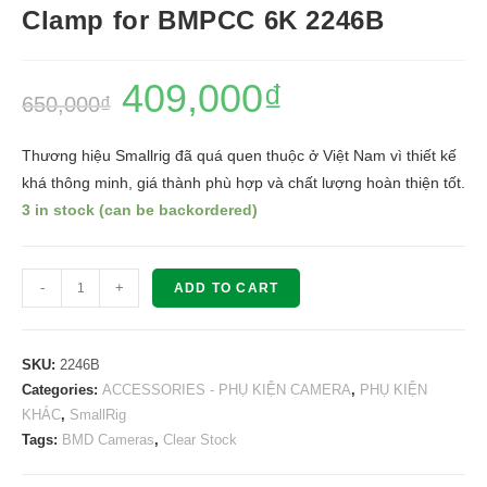
Clamp for BMPCC 6K 2246B
409,000
₫
650,000
₫
Thương hiệu Smallrig đã quá quen thuộc ở Việt Nam vì thiết kế
khá thông minh, giá thành phù hợp và chất lượng hoàn thiện tốt.
3 in stock (can be backordered)
SMALLRIG
-
+
ADD TO CART
HDMI/USB
Cable
Clamp
SKU:
2246B
for
Categories:
ACCESSORIES - PHỤ KIỆN CAMERA
,
PHỤ KIỆN
KHÁC
,
SmallRig
BMPCC
Tags:
BMD Cameras
,
Clear Stock
6K
2246B