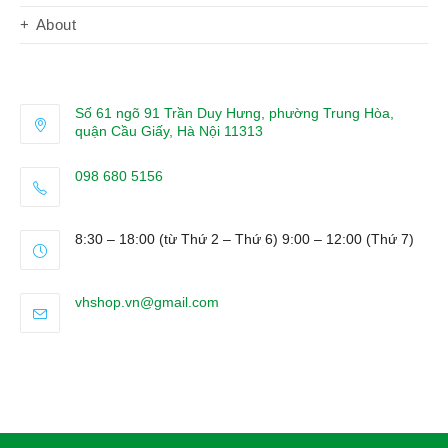
About
Số 61 ngõ 91 Trần Duy Hưng, phường Trung Hòa,
quận Cầu Giấy, Hà Nội 11313
098 680 5156
Opens
in
8:30 – 18:00 (từ Thứ 2 – Thứ 6) 9:00 – 12:00 (Thứ 7)
your
application
Opens
vhshop.vn@gmail.com
in
your
application