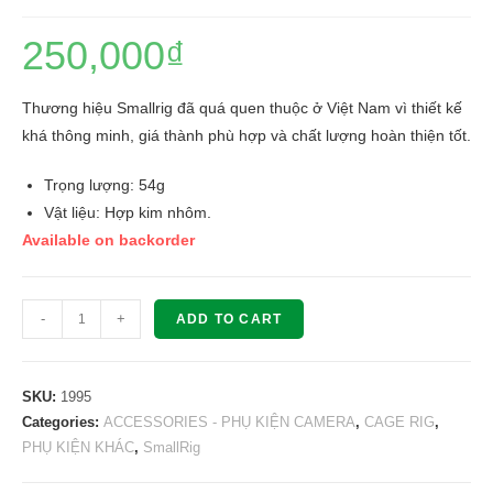
250,000
₫
Thương hiệu Smallrig đã quá quen thuộc ở Việt Nam vì thiết kế
khá thông minh, giá thành phù hợp và chất lượng hoàn thiện tốt.
Trọng lượng: 54g
Vật liệu: Hợp kim nhôm.
Available on backorder
SMALLRIG
-
+
ADD TO CART
15mm
Rod
Clamp
SKU:
1995
1995
Categories:
ACCESSORIES - PHỤ KIỆN CAMERA
,
CAGE RIG
,
PHỤ KIỆN KHÁC
,
SmallRig
quantity