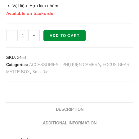
Vật liệu: Hợp kim nhôm.
Available on backorder
SMALLRIG
-
+
ADD TO CART
Screw-
In
77mm
SKU:
3458
Thread
Categories:
ACCESSORIES - PHỤ KIỆN CAMERA
,
FOCUS GEAR -
MATTE BOX
,
SmallRig
Ring
for
Lightweight
Matte
Box
DESCRIPTION
3458
quantity
ADDITIONAL INFORMATION