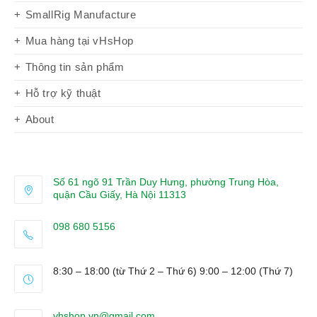
SmallRig Manufacture
Mua hàng tại vHsHop
Thông tin sản phẩm
Hỗ trợ kỹ thuật
About
Số 61 ngõ 91 Trần Duy Hưng, phường Trung Hòa,
quận Cầu Giấy, Hà Nội 11313
098 680 5156
Opens
in
8:30 – 18:00 (từ Thứ 2 – Thứ 6) 9:00 – 12:00 (Thứ 7)
your
application
Opens
vhshop.vn@gmail.com