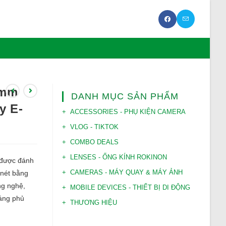
4mm
DANH MỤC SẢN PHẨM
y E-
ACCESSORIES - PHỤ KIỆN CAMERA
VLOG - TIKTOK
COMBO DEALS
LENSES - ỐNG KÍNH ROKINON
 được đánh
CAMERAS - MÁY QUAY & MÁY ẢNH
 nét bằng
ng nghệ,
MOBILE DEVICES - THIẾT BỊ DI ĐỘNG
ráng phủ
THƯƠNG HIỆU