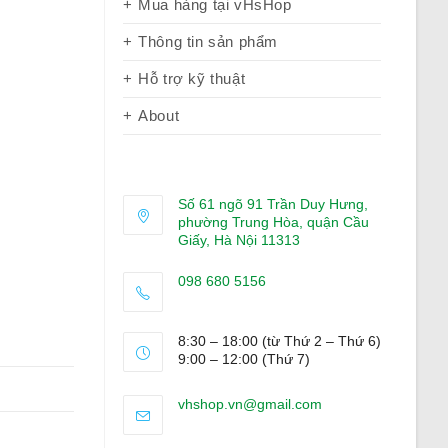
Mua hàng tại vHsHop
Thông tin sản phẩm
Hỗ trợ kỹ thuật
About
Số 61 ngõ 91 Trần Duy Hưng,
phường Trung Hòa, quận Cầu
Giấy, Hà Nội 11313
098 680 5156
Opens
in
8:30 – 18:00 (từ Thứ 2 – Thứ 6)
your
9:00 – 12:00 (Thứ 7)
application
Opens
vhshop.vn@gmail.com
in
your