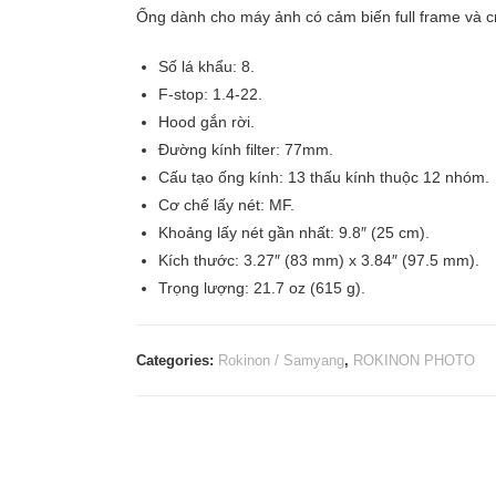
Ống dành cho máy ảnh có cảm biến full frame và c
Số lá khẩu: 8.
F-stop: 1.4-22.
Hood gắn rời.
Đường kính filter: 77mm.
Cấu tạo ống kính: 13 thấu kính thuộc 12 nhóm.
Cơ chế lấy nét: MF.
Khoảng lấy nét gần nhất: 9.8″ (25 cm).
Kích thước: 3.27″ (83 mm) x 3.84″ (97.5 mm).
Trọng lượng: 21.7 oz (615 g).
Categories:
Rokinon / Samyang
,
ROKINON PHOTO