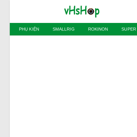
Skip
to
content
PHỤ KIỆN
SMALLRIG
ROKINON
SUPER