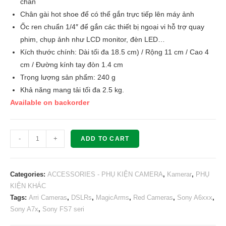
chắn
Chân gài hot shoe để có thể gắn trực tiếp lên máy ảnh
Ốc ren chuẩn 1/4″ để gắn các thiết bị ngoại vi hỗ trợ quay
phim, chụp ảnh như LCD monitor, đèn LED…
Kích thước chính: Dài tối đa 18.5 cm) / Rộng 11 cm / Cao 4
cm / Đường kính tay đòn 1.4 cm
Trọng lượng sản phẩm: 240 g
Khả năng mang tải tối đa 2.5 kg.
Available on backorder
Kamerar
-
+
ADD TO CART
Stainless
Steel
7"
Categories:
ACCESSORIES - PHỤ KIỆN CAMERA
,
Kamerar
,
PHỤ
Tough
KIỆN KHÁC
Tags:
Arri Cameras
,
DSLRs
,
MagicArms
,
Red Cameras
,
Sony A6xxx
,
Friction
Sony A7x
,
Sony FS7 seri
Arm
quantity