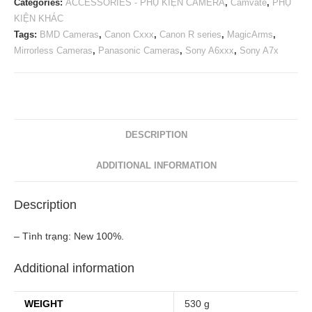
Categories:
ACCESSORIES - PHỤ KIỆN CAMERA
,
Camvate
,
PHỤ
KIỆN KHÁC
Tags:
BMD Cameras
,
Canon Cxxx
,
Canon R series
,
MagicArms
,
Mirrorless Cameras
,
Panasonic Cameras
,
Sony A6xxx
,
Sony A7x
DESCRIPTION
ADDITIONAL INFORMATION
Description
– Tình trạng: New 100%.
Additional information
WEIGHT
530 g