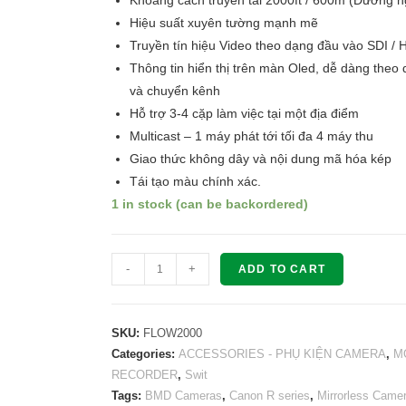
Khoảng cách truyền tải 2000ft / 600m (Đường 
Hiệu suất xuyên tường mạnh mẽ
Truyền tín hiệu Video theo dạng đầu vào SDI / 
Thông tin hiển thị trên màn Oled, dễ dàng theo 
và chuyển kênh
Hỗ trợ 3-4 cặp làm việc tại một địa điểm
Multicast – 1 máy phát tới tối đa 4 máy thu
Giao thức không dây và nội dung mã hóa kép
Tái tạo màu chính xác.
1 in stock (can be backordered)
Bộ
-
+
ADD TO CART
truyền
tín
hiệu
SKU:
FLOW2000
SWIT
Categories:
ACCESSORIES - PHỤ KIỆN CAMERA
,
M
RECORDER
,
Swit
FLOW2000
Tags:
BMD Cameras
,
Canon R series
,
Mirrorless Came
HDMI