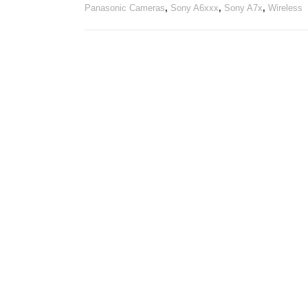
Panasonic Cameras
,
Sony A6xxx
,
Sony A7x
,
Wireless
Wireless
Video
Transmission
System
quantity