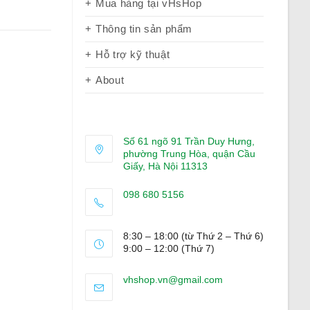
Mua hàng tại vHsHop
Thông tin sản phẩm
Hỗ trợ kỹ thuật
About
Số 61 ngõ 91 Trần Duy Hưng,
phường Trung Hòa, quận Cầu
Giấy, Hà Nội 11313
098 680 5156
Opens
in
8:30 – 18:00 (từ Thứ 2 – Thứ 6)
your
9:00 – 12:00 (Thứ 7)
application
Opens
vhshop.vn@gmail.com
in
your