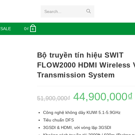
Search...
 SALE
0
₫
0
Bộ truyền tín hiệu SWIT
FLOW2000 HDMI Wireless 
Transmission System
44,900,000
₫
51,900,000
₫
Công nghệ không dây KUWI 5.1-5.9GHz
Tiêu chuẩn DFS
3GSDI & HDMI, với vòng lặp 3GSDI