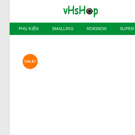
Skip
to
content
PHỤ KIỆN
SMALLRIG
ROKINON
SUPER
SALE!