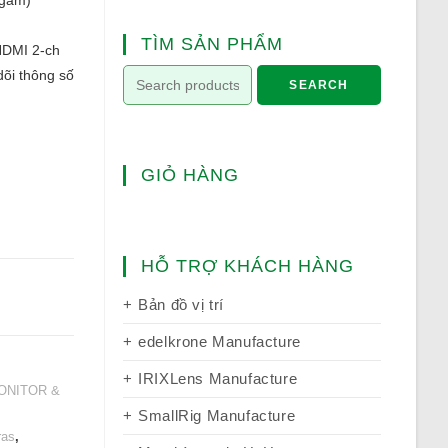
ngắm)
TÌM SẢN PHẨM
HDMI 2-ch
dõi thông số
SEARCH
GIỎ HÀNG
HỖ TRỢ KHÁCH HÀNG
Bản đồ vị trí
edelkrone Manufacture
IRIXLens Manufacture
ONITOR &
SmallRig Manufacture
ras
,