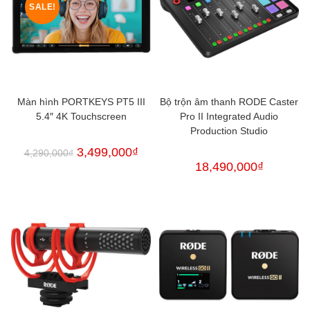
SALE!
Màn hình PORTKEYS PT5 III
Bộ trộn âm thanh RODE Caster
5.4″ 4K Touchscreen
Pro II Integrated Audio
Production Studio
3,499,000
₫
4,290,000
₫
18,490,000
₫