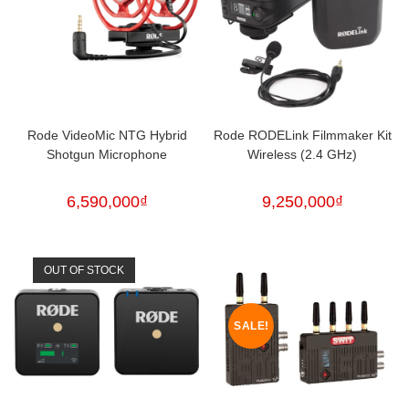
Rode VideoMic NTG Hybrid
Rode RODELink Filmmaker Kit
Shotgun Microphone
Wireless (2.4 GHz)
6,590,000
₫
9,250,000
₫
OUT OF STOCK
SALE!