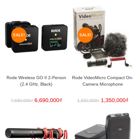
SALE!
SALE!
Rode Wireless GO II 2-Person
Rode VideoMicro Compact On-
(2.4 GHz, Black)
Camera Microphone
6,690,000
₫
1,350,000
₫
7,690,000
₫
1,550,000
₫