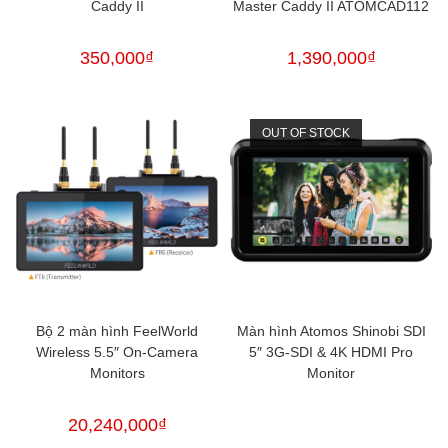
Caddy II
Master Caddy II ATOMCAD112
350,000
₫
1,390,000
₫
OUT OF STOCK
Bộ 2 màn hình FeelWorld
Màn hình Atomos Shinobi SDI
Wireless 5.5″ On-Camera
5″ 3G-SDI & 4K HDMI Pro
Monitors
Monitor
20,240,000
₫