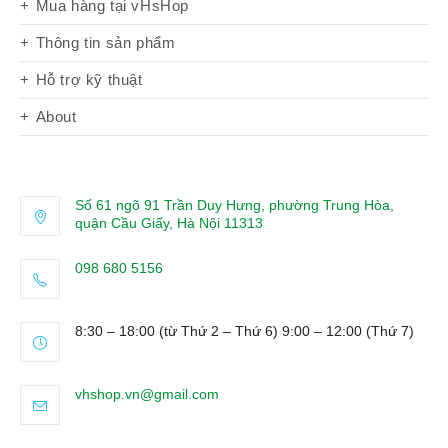
Mua hàng tại vHsHop
Thông tin sản phẩm
Hỗ trợ kỹ thuật
About
Số 61 ngõ 91 Trần Duy Hưng, phường Trung Hòa,
quận Cầu Giấy, Hà Nội 11313
098 680 5156
Opens
in
8:30 – 18:00 (từ Thứ 2 – Thứ 6) 9:00 – 12:00 (Thứ 7)
your
application
Opens
vhshop.vn@gmail.com
in
your
application