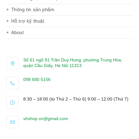
Thông tin sản phẩm
Hỗ trợ kỹ thuật
About
Số 61 ngõ 91 Trần Duy Hưng, phường Trung Hòa,
quận Cầu Giấy, Hà Nội 11313
098 680 5156
Opens
in
8:30 – 18:00 (từ Thứ 2 – Thứ 6) 9:00 – 12:00 (Thứ 7)
your
application
Opens
vhshop.vn@gmail.com
in
your
application