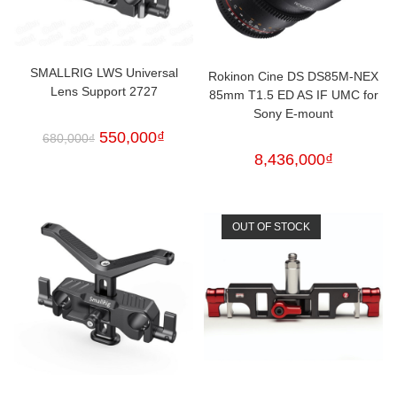
SMALLRIG LWS Universal
Rokinon Cine DS DS85M-NEX
Lens Support 2727
85mm T1.5 ED AS IF UMC for
Sony E-mount
550,000
₫
680,000
₫
8,436,000
₫
OUT OF STOCK