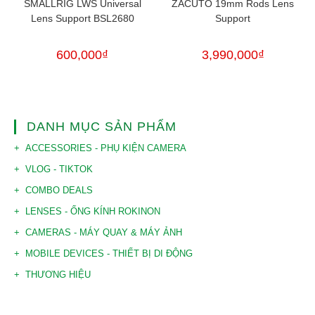
SMALLRIG LWS Universal
ZACUTO 19mm Rods Lens
Lens Support BSL2680
Support
600,000
₫
3,990,000
₫
DANH MỤC SẢN PHẨM
ACCESSORIES - PHỤ KIỆN CAMERA
VLOG - TIKTOK
COMBO DEALS
LENSES - ỐNG KÍNH ROKINON
CAMERAS - MÁY QUAY & MÁY ẢNH
MOBILE DEVICES - THIẾT BỊ DI ĐỘNG
THƯƠNG HIỆU