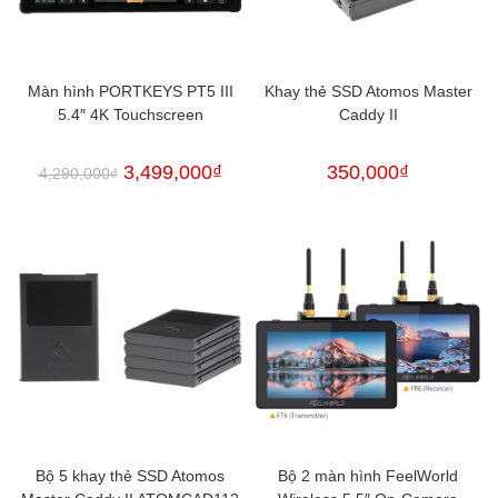
Màn hình PORTKEYS PT5 III
Khay thẻ SSD Atomos Master
5.4″ 4K Touchscreen
Caddy II
3,499,000
₫
350,000
₫
4,290,000
₫
Bộ 5 khay thẻ SSD Atomos
Bộ 2 màn hình FeelWorld