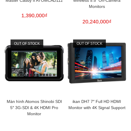
Master Caddy II ATOMCAD112
Wireless 5.5″ On-Camera
Monitors
1,390,000
₫
20,240,000
₫
OUT OF STOCK
OUT OF STOCK
Màn hình Atomos Shinobi SDI
ikan DH7 7″ Full HD HDMI
5″ 3G-SDI & 4K HDMI Pro
Monitor with 4K Signal Support
Monitor