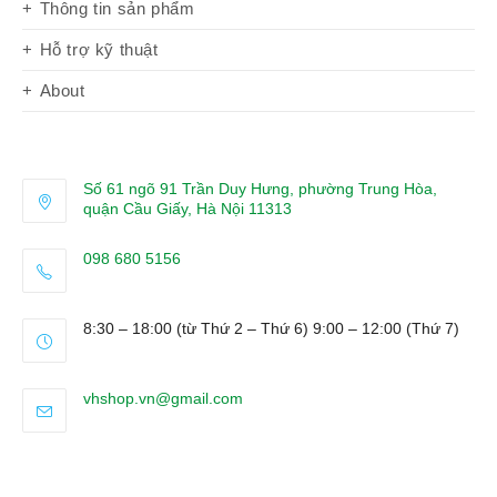
Thông tin sản phẩm
Hỗ trợ kỹ thuật
About
Số 61 ngõ 91 Trần Duy Hưng, phường Trung Hòa,
quận Cầu Giấy, Hà Nội 11313
098 680 5156
Opens
in
8:30 – 18:00 (từ Thứ 2 – Thứ 6) 9:00 – 12:00 (Thứ 7)
your
application
Opens
vhshop.vn@gmail.com
in
your
application