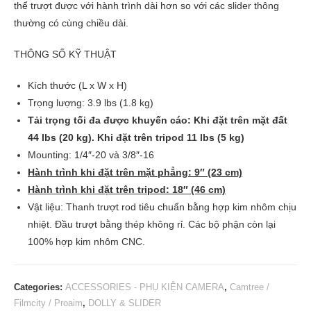
thể trượt được với hành trình dài hơn so với các slider thông
thường có cùng chiều dài.
THÔNG SỐ KỸ THUẬT
Kích thước (L x W x H)
Trọng lượng: 3.9 lbs (1.8 kg)
Tải trọng tối đa được khuyến cáo: Khi đặt trên mặt đất
44 lbs (20 kg). Khi đặt trên tripod 11 lbs (5 kg)
Mounting: 1/4″-20 và 3/8″-16
Hành trình khi đặt trên mặt phẳng: 9″ (23 cm)
Hành trình khi đặt trên tripod: 18″ (46 cm)
Vật liệu: Thanh trượt rod tiêu chuẩn bằng hợp kim nhôm chịu
nhiệt. Đầu trượt bằng thép không rỉ. Các bộ phận còn lại
100% hợp kim nhôm CNC.
Categories:
ACCESSORIES - PHỤ KIỆN CAMERA
,
Camtree /
Filmcity / Proaim
,
DOLLY & SLIDER