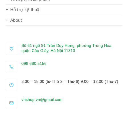
Hỗ trợ kỹ thuật
About
Số 61 ngõ 91 Trần Duy Hưng, phường Trung Hòa,
quận Cầu Giấy, Hà Nội 11313
098 680 5156
Opens
in
8:30 – 18:00 (từ Thứ 2 – Thứ 6) 9:00 – 12:00 (Thứ 7)
your
application
Opens
vhshop.vn@gmail.com
in
your
application