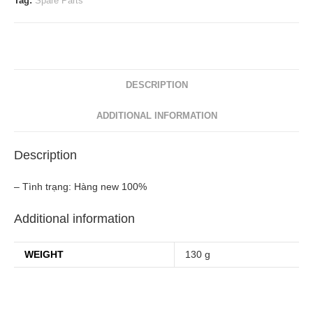
Tag:
Spare Parts
Wing
Nut
quantity
DESCRIPTION
ADDITIONAL INFORMATION
Description
– Tình trạng: Hàng new 100%
Additional information
WEIGHT
130 g