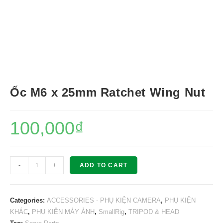
Ốc M6 x 25mm Ratchet Wing Nut
100,000
₫
Ốc
-
+
ADD TO CART
M6
x
25mm
Categories:
ACCESSORIES - PHỤ KIỆN CAMERA
,
PHỤ KIỆN
Ratchet
KHÁC
,
PHỤ KIỆN MÁY ẢNH
,
SmallRig
,
TRIPOD & HEAD