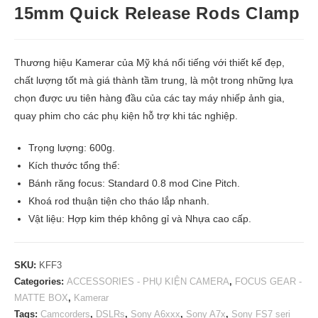
15mm Quick Release Rods Clamp
Thương hiệu Kamerar của Mỹ khá nổi tiếng với thiết kế đẹp,
chất lượng tốt mà giá thành tầm trung, là một trong những lựa
chọn được ưu tiên hàng đầu của các tay máy nhiếp ảnh gia,
quay phim cho các phụ kiện hỗ trợ khi tác nghiệp.
Trọng lượng: 600g.
Kích thước tổng thể:
Bánh răng focus: Standard 0.8 mod Cine Pitch.
Khoá rod thuận tiện cho tháo lắp nhanh.
Vật liệu: Hợp kim thép không gỉ và Nhựa cao cấp.
SKU:
KFF3
Categories:
ACCESSORIES - PHỤ KIỆN CAMERA
,
FOCUS GEAR -
MATTE BOX
,
Kamerar
Tags:
Camcorders
,
DSLRs
,
Sony A6xxx
,
Sony A7x
,
Sony FS7 seri