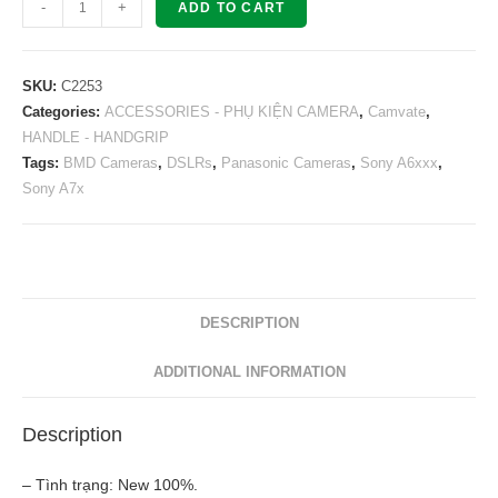
CAMVATE
-
+
ADD TO CART
Cross
Cheese
Bar
SKU:
C2253
Sponge
Categories:
ACCESSORIES - PHỤ KIỆN CAMERA
,
Camvate
,
HANDLE - HANDGRIP
Handle
Tags:
BMD Cameras
,
DSLRs
,
Panasonic Cameras
,
Sony A6xxx
,
Grips
Sony A7x
C2253
quantity
DESCRIPTION
ADDITIONAL INFORMATION
Description
– Tình trạng: New 100%.