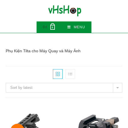
Skip
to
content
0
₫
MENU
0
Phụ Kiện Tilta cho Máy Quay và Máy Ảnh
Sort by latest