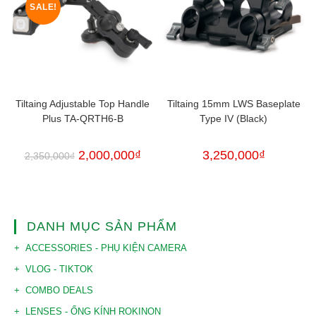
SALE!
Tiltaing Adjustable Top Handle
Tiltaing 15mm LWS Baseplate
Plus TA-QRTH6-B
Type IV (Black)
2,000,000
₫
3,250,000
₫
2,350,000
₫
DANH MỤC SẢN PHẨM
ACCESSORIES - PHỤ KIỆN CAMERA
VLOG - TIKTOK
COMBO DEALS
LENSES - ỐNG KÍNH ROKINON