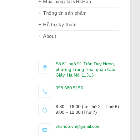
Mua hàng tại vHsHop
Thông tin sản phẩm
Hỗ trợ kỹ thuật
About
Số 61 ngõ 91 Trần Duy Hưng,
phường Trung Hòa, quận Cầu
Giấy, Hà Nội 11313
098 680 5156
Opens
in
8:30 – 18:00 (từ Thứ 2 – Thứ 6)
your
9:00 – 12:00 (Thứ 7)
application
Opens
vhshop.vn@gmail.com
in
your