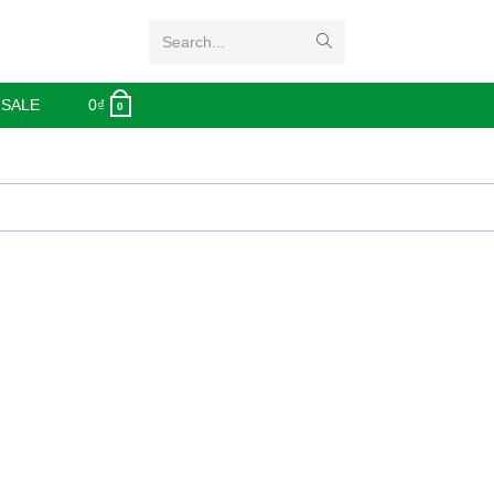
Search...
 SALE
0
₫
0