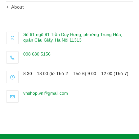
About
Số 61 ngõ 91 Trần Duy Hưng, phường Trung Hòa,
quận Cầu Giấy, Hà Nội 11313
098 680 5156
Opens
in
8:30 – 18:00 (từ Thứ 2 – Thứ 6) 9:00 – 12:00 (Thứ 7)
your
application
Opens
vhshop.vn@gmail.com
in
your
application