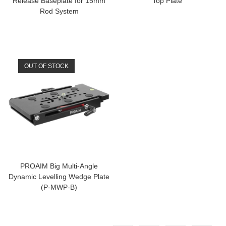
Release Baseplate for 15mm
Top Plate
Rod System
OUT OF STOCK
PROAIM Big Multi-Angle
Dynamic Levelling Wedge Plate
(P-MWP-B)