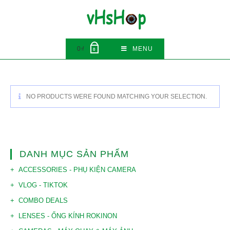
Skip
to
content
0
₫
MENU
0
NO PRODUCTS WERE FOUND MATCHING YOUR SELECTION.
DANH MỤC SẢN PHẨM
ACCESSORIES - PHỤ KIỆN CAMERA
VLOG - TIKTOK
COMBO DEALS
LENSES - ỐNG KÍNH ROKINON