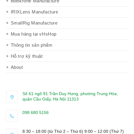
edelkrone Manufacture
IRIXLens Manufacture
SmallRig Manufacture
Mua hàng tại vHsHop
Thông tin sản phẩm
Hỗ trợ kỹ thuật
About
Số 61 ngõ 91 Trần Duy Hưng, phường Trung Hòa,
quận Cầu Giấy, Hà Nội 11313
098 680 5156
Opens
in
8:30 – 18:00 (từ Thứ 2 – Thứ 6) 9:00 – 12:00 (Thứ 7)
your