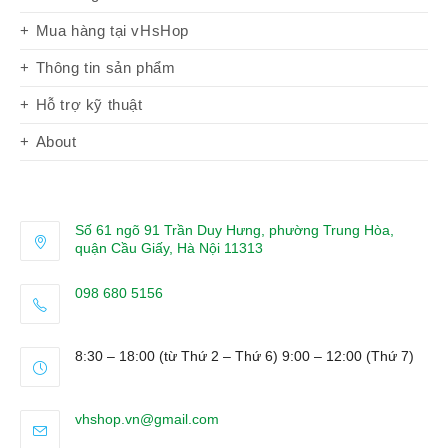
Mua hàng tại vHsHop
Thông tin sản phẩm
Hỗ trợ kỹ thuật
About
Số 61 ngõ 91 Trần Duy Hưng, phường Trung Hòa,
quận Cầu Giấy, Hà Nội 11313
098 680 5156
Opens
in
8:30 – 18:00 (từ Thứ 2 – Thứ 6) 9:00 – 12:00 (Thứ 7)
your
application
Opens
vhshop.vn@gmail.com
in