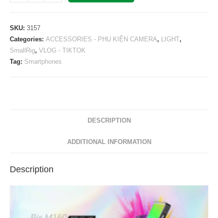
Pix
M160
RGBWW
SKU:
3157
LED
Categories:
ACCESSORIES - PHỤ KIỆN CAMERA
,
LIGHT
,
SmallRig
,
VLOG - TIKTOK
Light
Tag:
Smartphones
3157
quantity
DESCRIPTION
ADDITIONAL INFORMATION
Description