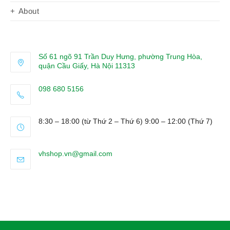
About
Số 61 ngõ 91 Trần Duy Hưng, phường Trung Hòa,
quận Cầu Giấy, Hà Nội 11313
098 680 5156
Opens
in
8:30 – 18:00 (từ Thứ 2 – Thứ 6) 9:00 – 12:00 (Thứ 7)
your
application
Opens
vhshop.vn@gmail.com
in
your
application