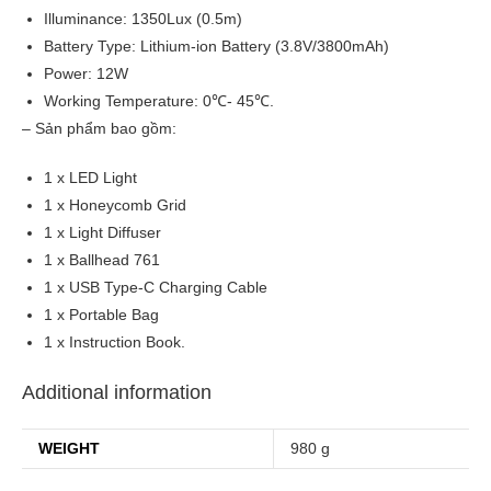
Illuminance: 1350Lux (0.5m)
Battery Type: Lithium-ion Battery (3.8V/3800mAh)
Power: 12W
Working Temperature: 0℃- 45℃.
– Sản phẩm bao gồm:
1 x LED Light
1 x Honeycomb Grid
1 x Light Diffuser
1 x Ballhead 761
1 x USB Type-C Charging Cable
1 x Portable Bag
1 x Instruction Book.
Additional information
WEIGHT
980 g