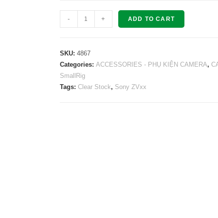
SMALLRIG
-
+
ADD TO CART
Cage
Kit
for
SKU:
4867
Sony
Categories:
ACCESSORIES - PHỤ KIỆN CAMERA
,
C
SmallRig
ZV-
Tags:
Clear Stock
,
Sony ZVxx
E10
II
4867
quantity