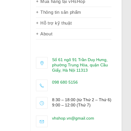
Mua hàng tại vHsHop
Thông tin sản phẩm
Hỗ trợ kỹ thuật
About
Số 61 ngõ 91 Trần Duy Hưng,
phường Trung Hòa, quận Cầu
Giấy, Hà Nội 11313
098 680 5156
Opens
in
8:30 – 18:00 (từ Thứ 2 – Thứ 6)
your
9:00 – 12:00 (Thứ 7)
application
Opens
vhshop.vn@gmail.com
in
your