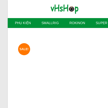
Skip
to
content
PHỤ KIỆN
SMALLRIG
ROKINON
SUPER
SALE!