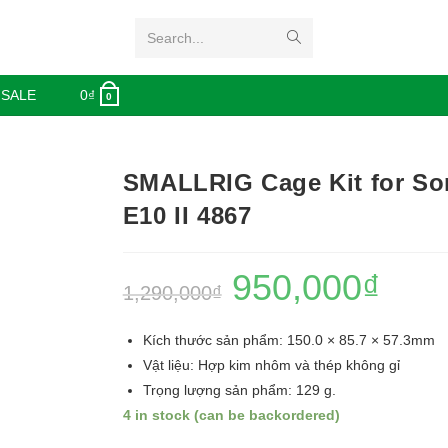
Search...
 SALE
0
₫
0
SMALLRIG Cage Kit for So
E10 II 4867
950,000
₫
1,290,000
₫
Kích thước sản phẩm: 150.0 × 85.7 × 57.3mm
Vật liệu: Hợp kim nhôm và thép không gỉ
Trọng lượng sản phẩm: 129 g.
4 in stock (can be backordered)