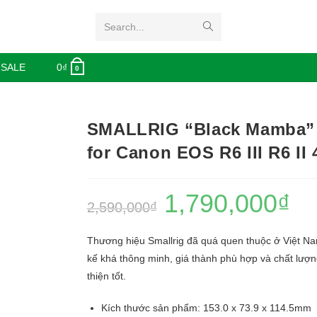
Search...
 SALE
0
₫
0
SMALLRIG “Black Mamba”
for Canon EOS R6 III R6 II 
1,790,000
₫
2,590,000
₫
Thương hiệu Smallrig đã quá quen thuộc ở Việt Nam
kế khá thông minh, giá thành phù hợp và chất lượ
thiện tốt.
Kích thước sản phẩm: 153.0 x 73.9 x 114.5mm