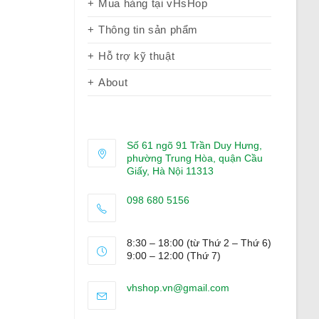
Mua hàng tại vHsHop
Thông tin sản phẩm
Hỗ trợ kỹ thuật
About
Số 61 ngõ 91 Trần Duy Hưng,
phường Trung Hòa, quận Cầu
Giấy, Hà Nội 11313
098 680 5156
Opens
in
8:30 – 18:00 (từ Thứ 2 – Thứ 6)
your
9:00 – 12:00 (Thứ 7)
application
Opens
vhshop.vn@gmail.com
in
your