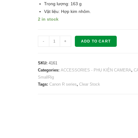
Trọng lượng: 163 g
Vật liệu: Hợp kim nhôm.
2 in stock
SMALLRIG
-
+
ADD TO CART
"Black
Mamba"
Cage
SKU:
4161
for
Categories:
ACCESSORIES - PHỤ KIỆN CAMERA
,
C
SmallRig
Canon
Tags:
Canon R series
,
Clear Stock
EOS
R6
III
R6
II
4161
quantity