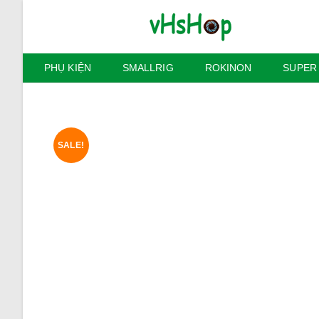
Skip
to
content
PHỤ KIỆN
SMALLRIG
ROKINON
SUPER
SALE!