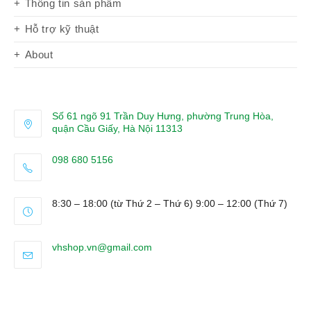
Thông tin sản phẩm
Hỗ trợ kỹ thuật
About
Số 61 ngõ 91 Trần Duy Hưng, phường Trung Hòa,
quận Cầu Giấy, Hà Nội 11313
098 680 5156
Opens
in
8:30 – 18:00 (từ Thứ 2 – Thứ 6) 9:00 – 12:00 (Thứ 7)
your
application
Opens
vhshop.vn@gmail.com
in
your
application