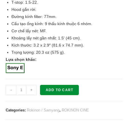
T-stop: 1.5-22.
Hood gắn rời.
Đường kính filter: 77mm.
Cấu tạo ống kính: 9 thấu kính thuộc 6 nhóm.
Cơ chế lấy nét: MF.
Khoảng lấy nét gần nhất: 1.5′ (45 cm).
Kích thước: 3.2 x 2.9″ (81.6 x 74.7 mm).
Trọng lượng: 20.3 oz (575 g).
Lựa chọn khác:
Rokinon
-
+
ADD TO CART
Cine
DS
DS50M-
Categories:
Rokinon / Samyang
,
ROKINON CINE
C
50mm