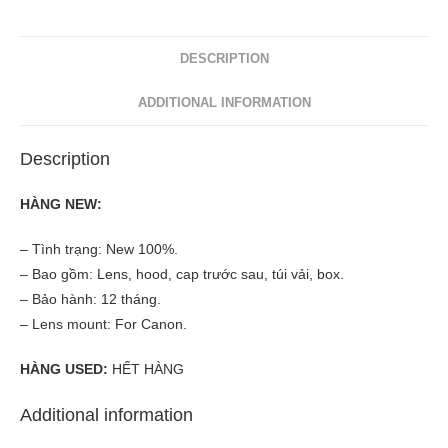
T1.5
ED
AS
DESCRIPTION
IF
ADDITIONAL INFORMATION
UMC
for
Description
Canon
quantity
HÀNG NEW:
– Tình trạng: New 100%.
– Bao gồm: Lens, hood, cap trước sau, túi vải, box.
– Bảo hành: 12 tháng.
– Lens mount: For Canon.
HÀNG USED:
HẾT HÀNG
Additional information