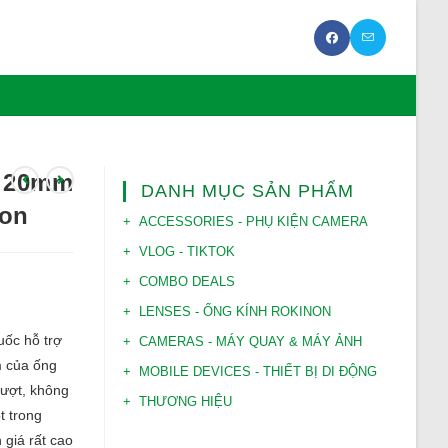
C 20mm
DANH MỤC SẢN PHẨM
non
ACCESSORIES - PHỤ KIỆN CAMERA
VLOG - TIKTOK
COMBO DEALS
LENSES - ỐNG KÍNH ROKINON
ốc hỗ trợ
CAMERAS - MÁY QUAY & MÁY ẢNH
m của ống
MOBILE DEVICES - THIẾT BỊ DI ĐỘNG
mượt, không
THƯƠNG HIỆU
t trong
giá rất cao