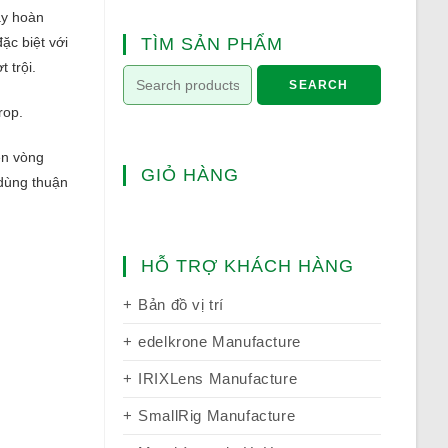
ay hoàn
ặc biệt với
TÌM SẢN PHẨM
 trội.
SEARCH
rop.
ên vòng
GIỎ HÀNG
 dùng thuận
HỖ TRỢ KHÁCH HÀNG
Bản đồ vị trí
edelkrone Manufacture
IRIXLens Manufacture
SmallRig Manufacture