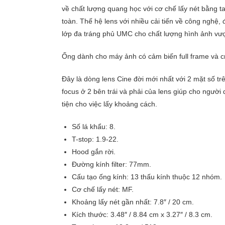
về chất lượng quang học với cơ chế lấy nét bằng t
toàn. Thế hệ lens với nhiều cải tiến về công nghệ, đ
lớp đa tráng phủ UMC cho chất lượng hình ảnh vượt
Ống dành cho máy ảnh có cảm biến full frame và c
Đây là dòng lens Cine đời mới nhất với 2 mặt số tr
focus ở 2 bên trái và phải của lens giúp cho người
tiện cho việc lấy khoảng cách.
Số lá khẩu: 8.
T-stop: 1.9-22.
Hood gắn rời.
Đường kính filter: 77mm.
Cấu tạo ống kính: 13 thấu kính thuộc 12 nhóm.
Cơ chế lấy nét: MF.
Khoảng lấy nét gần nhất: 7.8″ / 20 cm.
Kích thước: 3.48″ / 8.84 cm x 3.27″ / 8.3 cm.