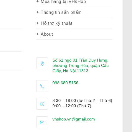
Mua hàng tại vHsHop
Thông tin sản phẩm
Hỗ trợ kỹ thuật
About
Số 61 ngõ 91 Trần Duy Hưng,
phường Trung Hòa, quận Cầu
Giấy, Hà Nội 11313
098 680 5156
Opens
in
8:30 – 18:00 (từ Thứ 2 – Thứ 6)
your
9:00 – 12:00 (Thứ 7)
application
Opens
vhshop.vn@gmail.com
in
your