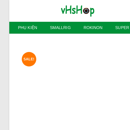
Skip
to
content
PHỤ KIỆN
SMALLRIG
ROKINON
SUPER
SALE!