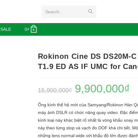
Search...
 SALE
0
₫
0
Rokinon Cine DS DS20M-
T1.9 ED AS IF UMC for Ca
9,900,000
₫
15,900,000
₫
Ống kính thế hệ mới của Samyang/Rokinon Hàn Qu
máy ảnh DSLR có chức năng quay video. Đặc điể
kính loại này khác biệt rõ nhất là vòng khẩu xoay 
nảy theo từng stop và vạch đo DOF khá chi tiết. Mộ
những lens normal wide với khẩu độ lớn được đánh 