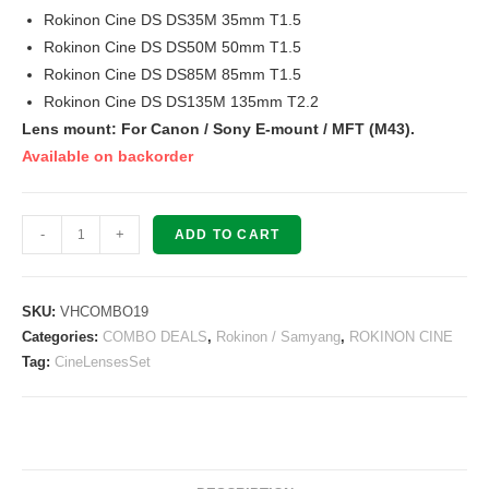
Rokinon Cine DS DS35M 35mm T1.5
Rokinon Cine DS DS50M 50mm T1.5
Rokinon Cine DS DS85M 85mm T1.5
Rokinon Cine DS DS135M 135mm T2.2
Lens mount: For Canon / Sony E-mount / MFT (M43).
Available on backorder
SET
-
+
ADD TO CART
OF
6
-
SKU:
VHCOMBO19
Rokinon
Categories:
COMBO DEALS
,
Rokinon / Samyang
,
ROKINON CINE
Tag:
CineLensesSet
Cine
DS
14/24/35/50/85/135mm
ED
AS