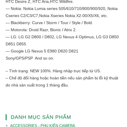
HTC Desire Z, HTC Aria,HTC Wildfire.
— Nokia: Nokia Lumia series 505/610/710/800/900/920, Nokia
Cseries C2/C3/C7,Nokia Xseries Nokia X2-00/X5/X6, etc.
— Blackberry: Curve / Storm / Tour / Style / Bold.
— Motorola: Droid Razr, Bionic / Atrix 2.
— LG: LG G2 D800 / D802, LG Nexus 4 Optimus, LG G3 D850
D851 D855
— Google LG Nexus 5 E980 D820 D821
Sony/GPS/PSP And so on.
– Tình trạng: NEW 100%. Hàng nhập trực tiếp từ US.
– Chế độ đổi hàng hoặc hoàn tiền nếu sản phẩm bị lỗi kỹ thuật
do nhà sản xuất trong 1 tháng đầu.
DANH MỤC SẢN PHẨM
ACCESSORIES - PHỤ KIỆN CAMERA