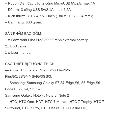
– Nguồn điện đầu vào: 2 cổng MicroUSB 5V/2A, max 4A
– Đầu ra: 3 cổng USB 5V/2.1A, max 4.2A
– Kích thước: 7.1 x 4.7 x 1 inch (180 x 119 x 25.4 mm);
– Cân nặng: 680 gram.
SẢN PHẨM BAO GỒM:
1 x
Poweradd Pilot Pro3 30000mAh external battery
2x
USB cable
1 x User manual
CÁC THIẾT BỊ TƯƠNG THÍCH:
— Apple: iPhone 7/7 Plus/6S/6S Plus/6/6
Plus/5C/5S/5/4/4S/4G/3GS/3.
— Samsung: Samsung Galaxy S7,S7 Edge,S6, S6 Edge,S6
Edge+, S5, S4, S3, S2,
Samsung Galaxy Note 4, Note 3, Note 2
— HTC: HTC One, HD7, HTC 7 Mozart, HTC 7 Trophy, HTC 7
Surround, HTC 7 Pro, HTC Desire, HTC Desire HD,