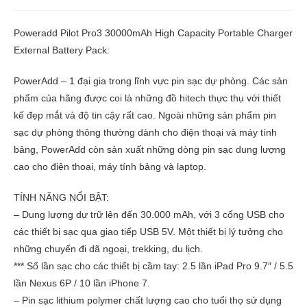
Poweradd Pilot Pro3 30000mAh High Capacity Portable Charger
External Battery Pack:
PowerAdd – 1 đại gia trong lĩnh vực pin sạc dự phòng. Các sản
phẩm của hãng được coi là những đồ hitech thực thụ với thiết
kế đẹp mắt và độ tin cậy rất cao. Ngoài những sản phẩm pin
sạc dự phòng thông thường dành cho điện thoại và máy tính
bảng, PowerAdd còn sản xuất những dòng pin sạc dung lượng
cao cho điện thoại, máy tính bảng và laptop.
TÍNH NĂNG NỔI BẬT:
– Dung lượng dự trữ lên đến 30.000 mAh, với 3 cổng USB cho
các thiết bị sạc qua giao tiếp USB 5V. Một thiết bị lý tưởng cho
những chuyến đi dã ngoại, trekking, du lịch.
*** Số lần sạc cho các thiết bị cầm tay: 2.5 lần iPad Pro 9.7″ / 5.5
lần Nexus 6P / 10 lần iPhone 7.
– Pin sạc
lithium polymer
chất lượng cao cho tuổi thọ sử dụng