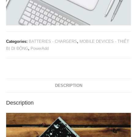
Categories:
BATTERIES - CHARGERS
,
MOBILE DEVICES - THIẾT
BỊ DI ĐỘNG
,
PowerAdd
DESCRIPTION
Description