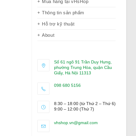
Mua hàng tại vHsHop
Thông tin sản phẩm
Hỗ trợ kỹ thuật
About
Số 61 ngõ 91 Trần Duy Hưng,
phường Trung Hòa, quận Cầu
Giấy, Hà Nội 11313
098 680 5156
Opens
in
8:30 – 18:00 (từ Thứ 2 – Thứ 6)
your
9:00 – 12:00 (Thứ 7)
application
Opens
vhshop.vn@gmail.com
in
your