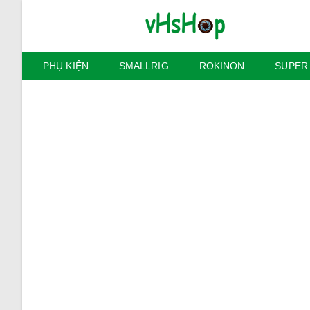
Skip
to
content
PHỤ KIỆN
SMALLRIG
ROKINON
SUPER