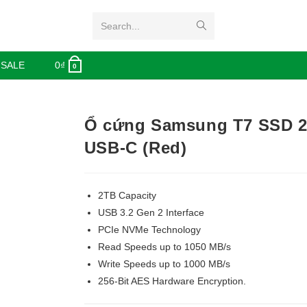
Search...
 SALE
0
₫
0
Ổ cứng Samsung T7 SSD 
USB-C (Red)
2TB Capacity
USB 3.2 Gen 2 Interface
PCIe NVMe Technology
Read Speeds up to 1050 MB/s
Write Speeds up to 1000 MB/s
256-Bit AES Hardware Encryption.