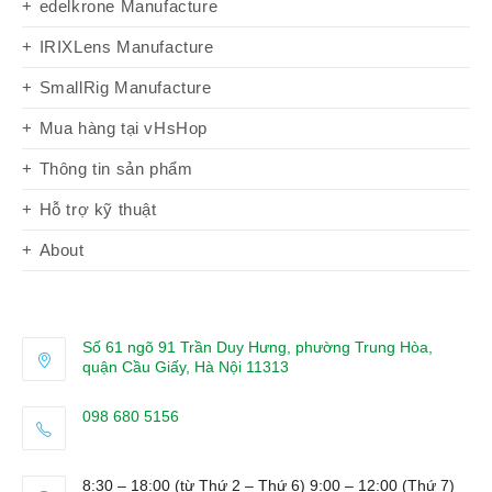
edelkrone Manufacture
IRIXLens Manufacture
SmallRig Manufacture
Mua hàng tại vHsHop
Thông tin sản phẩm
Hỗ trợ kỹ thuật
About
Số 61 ngõ 91 Trần Duy Hưng, phường Trung Hòa,
quận Cầu Giấy, Hà Nội 11313
098 680 5156
Opens
in
8:30 – 18:00 (từ Thứ 2 – Thứ 6) 9:00 – 12:00 (Thứ 7)